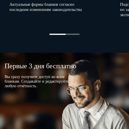
Руководитель
Актуальные формы бланков согласно
Подс
последним изменениям законодательства
по з
организации
Генеральный директор
эксп
(должность)
(личная подпи
С приказом
(распоряжением)
работник
ознакомлен
"
24
"
июля
20
12
г
.
Первые 3 дня бесплатно
(личная
подпись)
Вы сразу получите доступ ко всем
бланкам. Создавайте и редактируйте
любую отчётность.