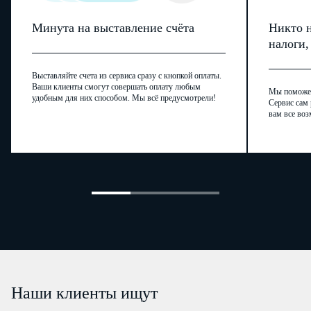
Минута на выставление счёта
Никто н
налоги
Выставляйте счета из сервиса сразу с кнопкой оплаты.
Ваши клиенты смогут совершать оплату любым
Мы поможем,
удобным для них способом. Мы всё предусмотрели!
Сервис сам 
вам все воз
Наши клиенты ищут