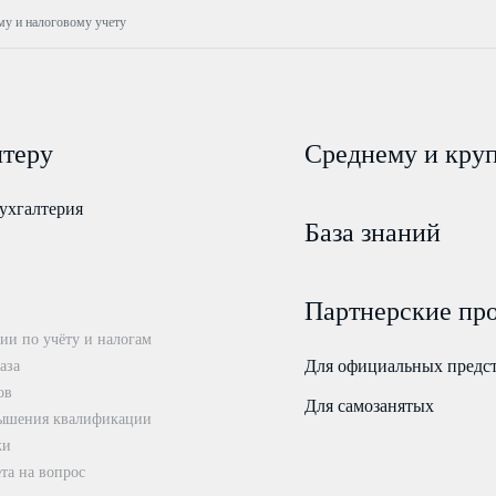
ому и налоговому учету
лтеру
Среднему и кру
ухгалтерия
База знаний
Партнерские пр
ии по учёту и налогам
Для официальных предс
аза
ов
Для самозанятых
ышения квалификации
ки
та на вопрос