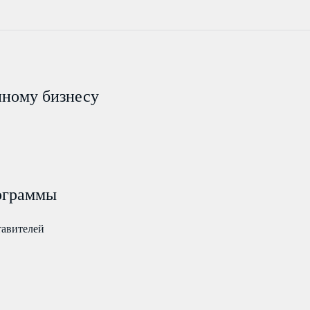
пному бизнесу
ограммы
тавителей