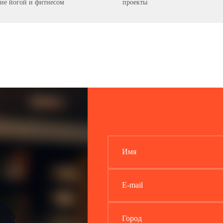
ие йогой и фитнесом
проекты
Имя
E-mail
Город