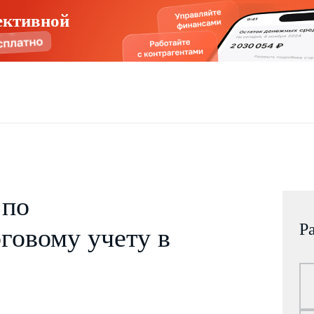
ективной
 по
Р
говому учету в