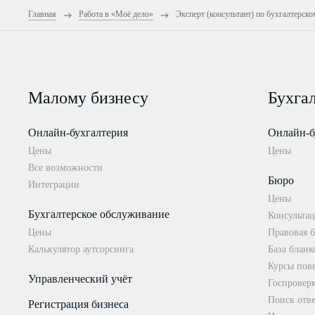
Главная
Работа в «Моё дело»
Эксперт (консультант) по бухгалтерск
Малому бизнесу
Бухга
Онлайн-бухгалтерия
Онлайн-б
Цены
Цены
Все возможности
Бюро
Интеграции
Цены
Бухгалтерское обслуживание
Консультац
Цены
Правовая б
Калькулятор аутсорсинга
База бланк
Курсы пов
Управленческий учёт
Госпровер
Поиск отве
Регистрация бизнеса