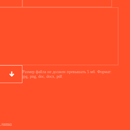
Размер файла не должен превышать 5 мб. Формат:
jpg, png, doc, docx, pdf.
х данных