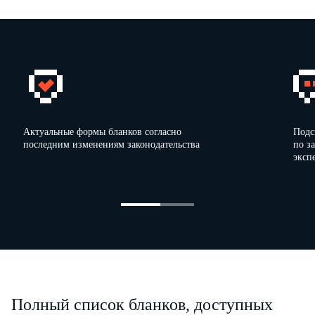
Актуальные формы бланков согласно
Подс
последним изменениям законодательства
по з
эксп
Полный список бланков, доступных