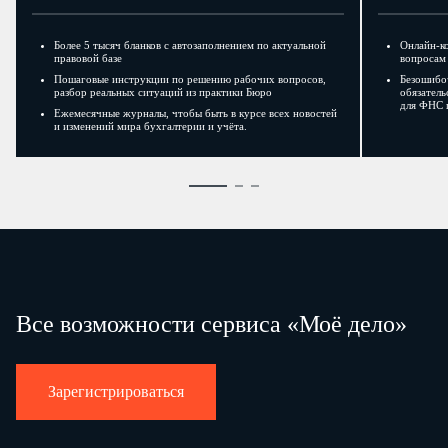
Более 5 тысяч бланков с автозаполнением по актуальной
Онлайн-к
правовой базе
вопросам 
Пошаговые инструкции по решению рабочих вопросов,
Безошибо
разбор реальных ситуаций из практики Бюро
обязатель
для ФНС 
Ежемесячные журналы, чтобы быть в курсе всех новостей
и изменений мира бухгалтерии и учёта.
Все возможности сервиса «Моё дело»
Зарегистрироваться