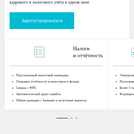
кадрового и налогового учёта в одном окне
Зарегистрироваться
Налоги
и отчётность
Персональный налоговый календарь
Электрон
Отправка отчётности в налоговую и фонды
Распозна
Сверка с ФНС
Более 5 т
Автоматический аудит ошибок
Формиров
Обмен данными с банками и получение выписок