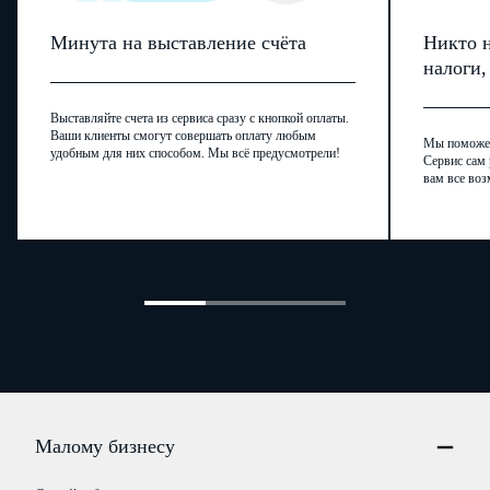
Минута на выставление счёта
Никто н
налоги
Выставляйте счета из сервиса сразу с кнопкой оплаты.
Ваши клиенты смогут совершать оплату любым
Мы поможем,
удобным для них способом. Мы всё предусмотрели!
Сервис сам 
вам все воз
Малому бизнесу