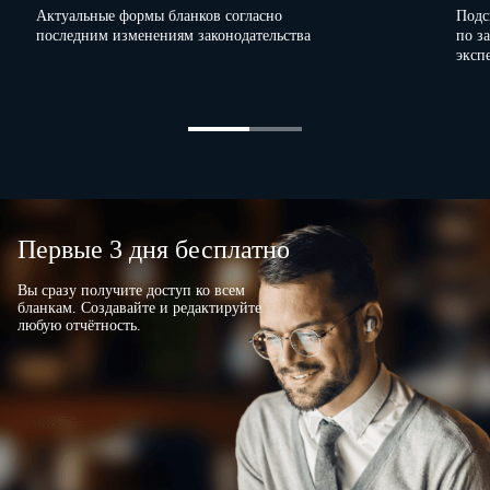
Актуальные формы бланков согласно
Подс
последним изменениям законодательства
по з
эксп
Первые 3 дня бесплатно
Вы сразу получите доступ ко всем
бланкам. Создавайте и редактируйте
любую отчётность.