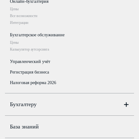
Онлайн-бухгалтерия
Цены
Все возможности
Интеграции
Бухгалтерское обслуживание
Цены
Калькулятор аутсорсинга
Управленческий учёт
Регистрация бизнеса
Налоговая реформа 2026
Бухгалтеру
Онлайн-бухгалтерия
Цены
База знаний
Бюро