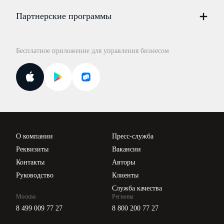
Цены
Партнерские программы
Консультации по учёту и налогам
Правовая база
Для официальных представителей
База бланков
Бесплатное приложение для управления бизнесом
Курсы повышения квалификации
Для самозанятых
Госпроверки
Поиск ответа на вопрос
Новости законодательства
Вебинары ИПБР
Проверка контрагентов
Цены
О компании
Пресс-служба
Api для интеграции
Реквизиты
Вакансии
Контакты
Авторы
Руководство
Клиенты
Служба качества
Москва
Регионы
8 499 009 77 27
8 800 200 77 27