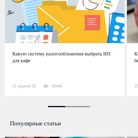
Какую систему налогообложения выбрать ИП
К
для кафе
б
21 апреля’26
50446
2
Популярные статьи