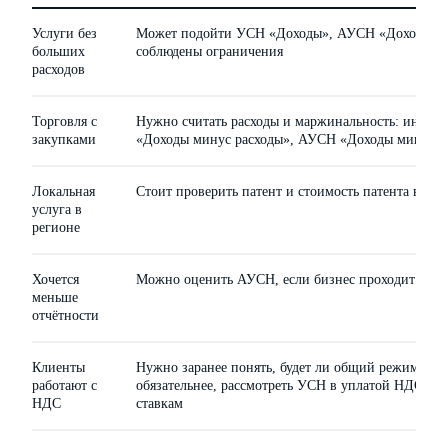
Услуги без
Может подойти УСН «Доходы», АУСН «Доходы» и
больших
соблюдены ограничения
расходов
Торговля с
Нужно считать расходы и маржинальность: иногд
закупками
«Доходы минус расходы», АУСН «Доходы минус р
Локальная
Стоит проверить патент и стоимость патента в рег
услуга в
регионе
Хочется
Можно оценить АУСН, если бизнес проходит по о
меньше
отчётности
Клиенты
Нужно заранее понять, будет ли общий режим выг
работают с
обязательнее, рассмотреть УСН в уплатой НДС п
НДС
ставкам