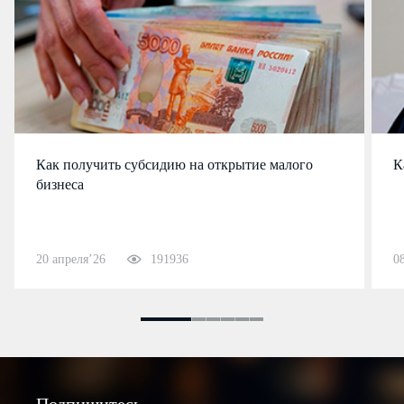
Как получить субсидию на открытие малого
К
бизнеса
20 апреля’26
191936
0