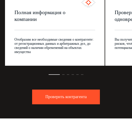
Полная информация о
Провер
компании
одновр
Отобразим все необходимые сведения о контрагенте:
Вы получит
от регистрационных данных и арбитражных дел, до
рисков, что
сведений о наличии обременений на объектах
потенциаль
имущества
Проверить контрагента