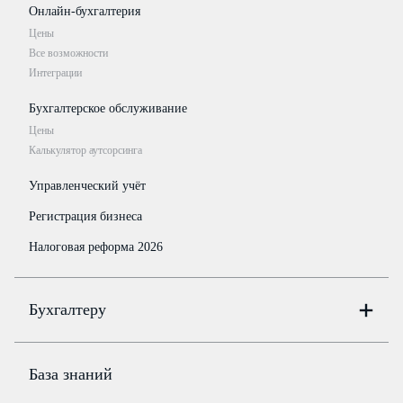
Онлайн-бухгалтерия
Цены
Все возможности
Интеграции
Бухгалтерское обслуживание
Цены
Калькулятор аутсорсинга
Управленческий учёт
Регистрация бизнеса
Налоговая реформа 2026
Бухгалтеру
Онлайн-бухгалтерия
Цены
База знаний