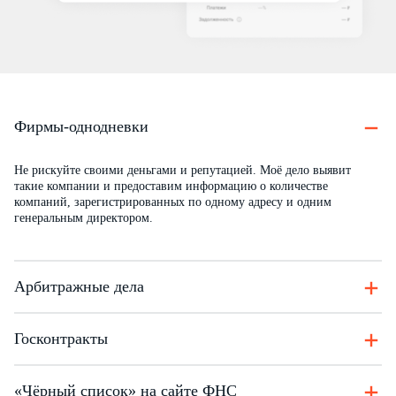
Фирмы-однодневки
Не рискуйте своими деньгами и репутацией. Моё дело выявит
такие компании и предоставим информацию о количестве
компаний, зарегистрированных по одному адресу и одним
генеральным директором.
Арбитражные дела
По поведению компании на рынке можно судить о её надёжности.
Госконтракты
Мы предоставим информацию о судебных разбирательствах,
в которых участвовала компания, её роли (истец, ответчик, третье
лицо), текущем состоянии дела и решении суда.
Проверьте партнёра на мошенничество через госконтракты.
«Чёрный список» на сайте ФНС