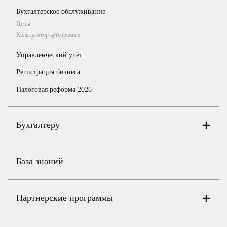
Бухгалтерское обслуживание
Цены
Калькулятор аутсорсинга
Управленческий учёт
Регистрация бизнеса
Налоговая реформа 2026
Бухгалтеру
Онлайн-бухгалтерия
Цены
База знаний
Бюро
Цены
Партнерские программы
Консультации по учёту и налогам
Правовая база
Для официальных представителей
База бланков