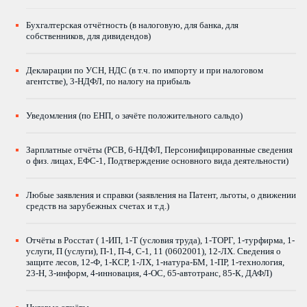
Бухгалтерская отчётность (в налоговую, для банка, для
собственников, для дивидендов)
Декларации по УСН, НДС (в т.ч. по импорту и при налоговом
агентстве), 3-НДФЛ, по налогу на прибыль
Уведомления (по ЕНП, о зачёте положительного сальдо)
Зарплатные отчёты (РСВ, 6-НДФЛ, Персонифицированные сведения
о физ. лицах, ЕФС-1, Подтверждение основного вида деятельности)
Любые заявления и справки (заявления на Патент, льготы, о движении
средств на зарубежных счетах и т.д.)
Отчёты в Росстат ( 1-ИП, 1-Т (условия труда), 1-ТОРГ, 1-турфирма, 1-
услуги, П (услуги), П-1, П-4, С-1, 11 (0602001), 12-ЛХ. Сведения о
защите лесов, 12-Ф, 1-КСР, 1-ЛХ, 1-натура-БМ, 1-ПР, 1-технология,
23-Н, 3-информ, 4-инновация, 4-ОС, 65-автотранс, 85-К, ДАФЛ)