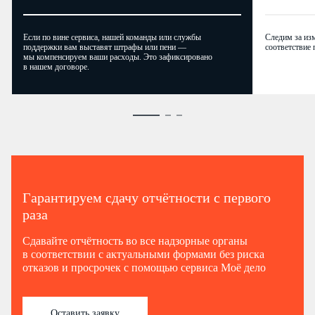
Если по вине сервиса, нашей команды или службы
Следим за из
поддержки вам выставят штрафы или пени —
соответствие 
мы компенсируем ваши расходы. Это зафиксировано
в нашем договоре.
Гарантируем сдачу отчётности с первого
раза
Сдавайте отчётность во все надзорные органы
в соответствии с актуальными формами без риска
отказов и просрочек с помощью сервиса Моё дело
Оставить заявку