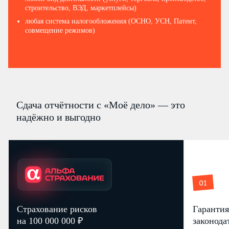
строительство, ВЭД, маркетплейсы)
любая система налогообложения (ОСНО, УСН, Патент,
совмещение режимов)
Сдача отчётности с «Моё дело» — это
надёжно и выгодно
Страхование рисков
Гарантия
на 100 000 000 ₽
законода