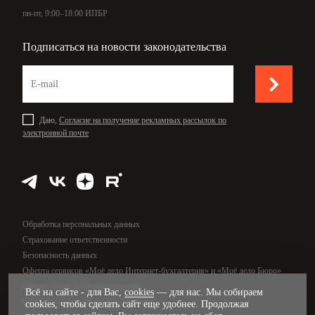
пн-пт, 9:00–18:00 ИПБР
Подписаться на новости законодательства
Даю,
Согласие на получение рекламных рассылок по
электронной почте
Обработка персональных данных
Страхование ответственности
Безопасность данных
Оферта сервисов «Моё дело Интернет-бухгалтерия» и «Моё дело Бюро»
Оферта услуг бухсопровождения
Всё на сайте - для Вас,
cookies
— для нас. Мы собираем
Оферта сервиса «Моё дело Финансы»
cookies, чтобы сделать сайт еще удобнее. Продолжая