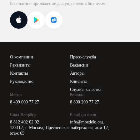
Бесплатное приложение для управления бизнесом
Курсы повышения квалификации
Для самозанятых
Госпроверки
Поиск ответа на вопрос
Новости законодательства
Вебинары ИПБР
Проверка контрагентов
Цены
О компании
Пресс-служба
Api для интеграции
Реквизиты
Вакансии
Контакты
Авторы
Руководство
Клиенты
Служба качества
Москва
Регионы
8 499 009 77 27
8 800 200 77 27
Санкт-Петербург
E-mail для связи
8 812 402 02 02
info@moedelo.org
123112, г. Москва, Пресненская набережная, дом 12,
этаж 65