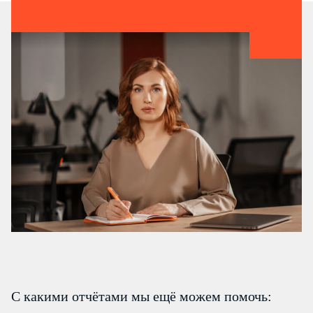
1 240 ₽
Справка о доходах сотрудника
за 1 сотрудника
Отчет в Росстат
5 600 ₽
Восстановление учета УСН
3 500 ₽
за 1 отчёт
+ 240 ₽ за 1 документ
Восстановление учета ОСНО
4 300 ₽
за 1 отчёт
+ 360 ₽ за 1 документ
С какими отчётами мы ещё можем помочь: