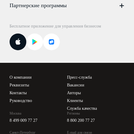
Цены
Партнерские программы
Консультации по учёту и налогам
Правовая база
Для официальных представителей
База бланков
Бесплатное приложение для управления бизнесом
Курсы повышения квалификации
Для самозанятых
Госпроверки
Поиск ответа на вопрос
Новости законодательства
Вебинары ИПБР
Проверка контрагентов
Цены
О компании
Пресс-служба
Api для интеграции
Реквизиты
Вакансии
Контакты
Авторы
Руководство
Клиенты
Служба качества
Москва
Регионы
8 499 009 77 27
8 800 200 77 27
Санкт-Петербург
E-mail для связи