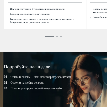
Изучим состояние бухгалтерии и выявим риски
Дадим реком
законодател
Сдадим необходимую отчётность
Возьмём на
Корректно рассчитаем и вовремя оплатим за вас налоги —
без рисков, просрочек и штрафов
Попробуйте нас в деле
Оставьте заявку — наш менеджер перезвонит вам
Ответим на любые вопросы
Проконсультируем по разблокировке счёта