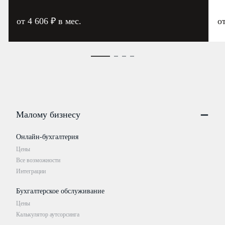
от 4 606 ₽ в мес.
о
Малому бизнесу
Онлайн-бухгалтерия
Цены
Все возможности
Интеграции
Бухгалтерское обслуживание
Цены
Калькулятор аутсорсинга