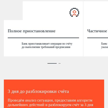
Полное приостановление
Частичное
Банк приостанавливает операции по счёту
Банк 
до выполнения требований предписания
указ
3 дня до разблокировки счёта
Проведём анализ ситуации, предоставим алгоритм
дальнейших действий и разблокируем счёт за 3 дня