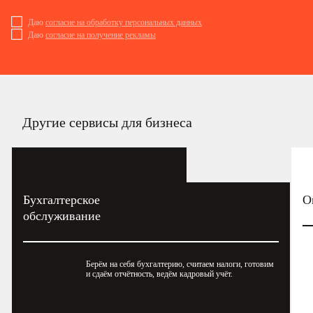
Даю
согласие на обработку персональных данных
Даю
согласие на получение рекламы
Другие сервисы для бизнеса
Бухгалтерское
О
обслуживание
Берём на себя бухгалтерию, считаем налоги, готовим
и сдаём отчётность, ведём кадровый учёт.