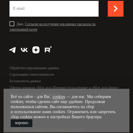
Даю,
Согласие на получение рекламных рассылок по
электронной почте
Обработка персональных данных
Страхование ответственности
Безопасность данных
Оферта сервисов «Моё дело Интернет-бухгалтерия» и «Моё дело Бюро»
Оферта услуг бухсопровождения
Всё на сайте - для Вас,
cookies
— для нас. Мы собираем
Оферта сервиса «Моё дело Финансы»
cookies, чтобы сделать сайт еще удобнее. Продолжая
пользоваться сайтом, Вы соглашаетесь на сбор
Оферта услуг управленческого учёта
и использование нами cookies. Ограничить или запретить
Карта сайта
сбор cookies можно в настройках Вашего браузера.
хорошо
© 2009—2026, интернет-бухгалтерия «Моё дело»