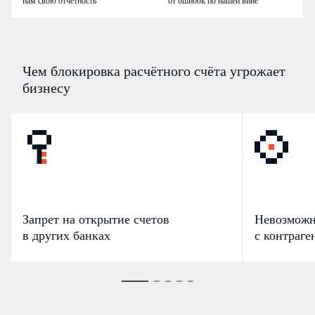
нам свою отчётность
от ошибок по нашей вине
Чем блокировка расчётного счёта угрожает
бизнесу
Запрет на открытие счетов
Невозможн
в других банках
с контраге