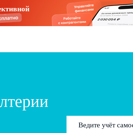
ективной
алтерии
Ведите учёт само