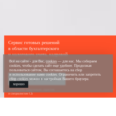
Сервис готовых решений
в области бухгалтерского
и налогового учета, кадровой
и правовой тематики.
Всё на сайте - для Вас,
cookies
— для нас. Мы собираем
cookies, чтобы сделать сайт еще удобнее. Продолжая
пользоваться сайтом, Вы соглашаетесь на сбор
и использование нами cookies. Ограничить или запретить
сбор cookies можно в настройках Вашего браузера.
Получить пробный доступ
хорошо
бухгалтерам, кадровикам, юристам
и специалистам СБ