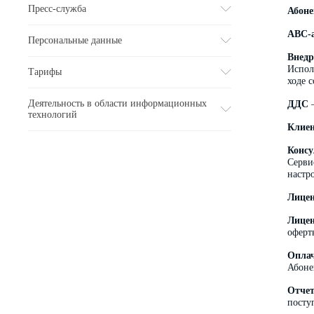
Пресс-служба
Абоне
ABC-
Персональные данные
Внедр
Испол
Тарифы
ходе 
Деятельность в области информационных
ДДС
–
технологий
Клие
Консу
Серви
настр
Лице
Лицен
оферт
Опла
Абоне
Отче
посту