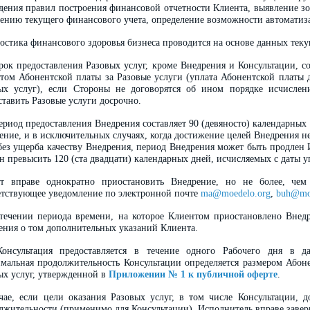
дения правил построения финансовой отчетности Клиента, выявление зо
ению текущего финансового учета, определение возможности автоматиза
остика финансового здоровья бизнеса проводится на основе данных тек
ок предоставления Разовых услуг, кроме Внедрения и Консультации, со
том Абонентской платы за Разовые услуги (уплата Абонентской платы 
ых услуг), если Стороны не договорятся об ином порядке исчислени
ставить Разовые услуги досрочно.
риод предоставления Внедрения составляет 90 (девяносто) календарных
ение, и в исключительных случаях, когда достижение целей Внедрения н
без ущерба качеству Внедрения, период Внедрения может быть продлен 
н превысить 120 (ста двадцати) календарных дней, исчисляемых с даты 
т вправе однократно приостановить Внедрение, но не более, чем
етствующее уведомление по электронной почте
ma@moedelo.org
,
buh@moe
течении периода времени, на которое Клиентом приостановлено Внедр
ения о том дополнительных указаний Клиента.
нсультация предоставляется в течение одного Рабочего дня в да
мальная продолжительность Консультации определяется размером Абоне
ых услуг, утвержденной в
Приложении № 1 к публичной оферте
.
чае, если цели оказания Разовых услуг, в том числе Консультации, 
лжительности (применимо для Консультации), Исполнитель вправе завер