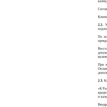
кален
Соста
Клиен
2.2.
Ус
подле
По ис
прекр
Восст
допущ
включ
При н
Оплач
допол
2.3.
Кл
«К Ра
креди
и кал
Внедр