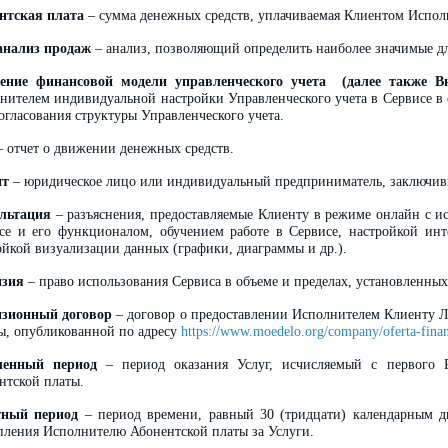
нтская плата
– сумма денежных средств, уплачиваемая Клиентом Исполн
анализ продаж
– анализ, позволяющий определить наиболее значимые дл
ение финансовой модели управленческого учета (далее также Вн
нителем индивидуальной настройки Управленческого учета в Сервисе в
согласования структуры Управленческого учета.
 отчет о движении денежных средств.
нт
– юридическое лицо или индивидуальный предприниматель, заключив
льтация
– разъяснения, предоставляемые Клиенту в режиме онлайн с ис
се и его функционалом, обучением работе в Сервисе, настройкой инт
ойкой визуализации данных (графики, диаграммы и др.).
нзия
– право использования Сервиса в объеме и пределах, установленн
зионный договор
– договор о предоставлении Исполнителем Клиенту 
ы, опубликованной по адресу
https://www.moedelo.org/company/oferta-fina
ченный период
– период оказания Услуг, исчисляемый с первого Р
нтской платы.
тный период
– период времени, равный 30 (тридцати) календарным дн
пления Исполнителю Абонентской платы за Услуги.