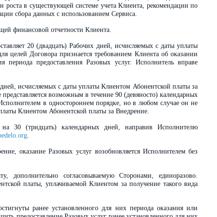
н роста в существующей системе учета Клиента, рекомендации по
ции сбора данных с использованием Сервиса.
ущей финансовой отчетности Клиента.
ставляет 20 (двадцать) Рабочих дней, исчисляемых с даты уплаты
для целей Договора признается требованием Клиента об оказании
я периода предоставления Разовых услуг. Исполнитель вправе
 дней, исчисляемых с даты уплаты Клиентом Абонентской платы за
е представляется возможным в течение 90 (девяносто) календарных
Исполнителем в одностороннем порядке, но в любом случае он не
уплаты Клиентом Абонентской платы за Внедрение.
 на 30 (тридцать) календарных дней, направив Исполнителю
delo.org
.
ение, оказание Разовых услуг возобновляется Исполнителем без
ту, дополнительно согласовываемую Сторонами, единоразово.
нтской платы, уплачиваемой Клиентом за получение такого вида
достигнуты ранее установленного для них периода оказания или
шить предоставление Разовых услуг ранее установленного для них