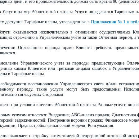
дарных дней, и его продолжительность должна быть кратна 90 (девяност
в Услуг и размер Абонентской платы за Услуги определяется Тарифным п
ту доступны Тарифные планы, утвержденные в
Приложении № 1 к пуб
луги оказываются исключительно в отношении осуществляемых Кли
жащих отражению в Управленческом учете за такой Отчетный период, а т
течении Оплаченного периода право Клиента требовать предоставл
ащаются.
ановление Управленческого учета за периоды, предшествующие Оплач
енных самим Клиентом или третьими лицами ошибок в Управленческо
ены в Тарифные планы.
еобходимости восстановления Управленческого учета и/или устранен
енному периоду, такие услуги могут быть предоставлены Исполн
нительно согласуемых Сторонами.
иент при условии внесения Абонентской платы за Разовые услуги вправе
зовым услугам относятся: Внедрение; АВС-анализ продаж; Диагностика 
торской задолженностей; Построение воронки продаж; Финансовое модел
ькуляции; Преднастройка финансовой модели; Консультация.
ение включает: настройку автоматической непрерывной потоковой интегр