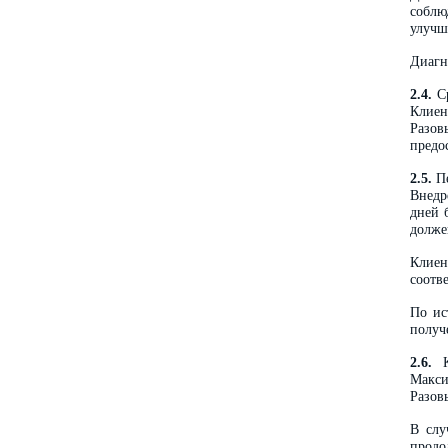
соблю
улучш
Диагн
2.4.
Ср
Клиен
Разов
предо
2.5.
Пе
Внедр
дней 
долже
Клиен
соотв
По ис
получ
2.6.
Ко
Макси
Разов
В слу
продо