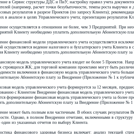
ение в Сервис структуры ДДС и ПиУ; настройку правил учета документо
ателей (например, расчет точки безубыточности, темпы роста выручки и д
совых результатов в разрезе Проектов (по запросу Клиента); рекомендац
 их в анализе в целях Управленческого учета; презентацию результатов Кл
ение осуществляется в отношении не более, чем 3 Предприятий. При не
риятий Клиенту необходимо уплатить дополнительную Абонентскую плат
ение финансовой модели управленческого учета осуществляется исключит
ой осуществляется ведение налогового и бухгалтерского учета Клиента в
ия Клиенту необходимо уплатить дополнительную Абонентскую плату за
ансовую модель управленческого учета входит не более 5 Проектов. Нап
х строящихся ЖК; для торговой компании проектами могут быть различн
одимости включения в финансовую модель управленческого учета больше
нительную Абонентскую плату за Внедрение (Приложение № 1 к публичн
совая модель управленческого учета формируется за 12 месяцев, предше
сованию с Клиентом Внедрение финансовая модель управленческого учет
ется формирование финансовая модель управленческого учета за более п
ить дополнительную Абонентскую плату за Внедрение (Приложение № 1 
ение может быть полным или частичным. В обоих случаях результатом Вн
ности. Однако, в полном Внедрении отчетами, включенными в структуру 
о один из указанных отчетов по выбору Клиента.
остика финансового здоровья бизнеса включает: анализ текущей стр