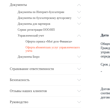
Документы
Документы по Интернет-бухгалтерии
Документы по бухгалтерскому аутсорсингу
Документы для партнеров
Сервис регистрации ООО/ИП
Дата 
Управленческий учет
Оферта сервиса «Моё дело Финансы»
Общес
Оферта абонентских услуг управленческого
Гражд
учёта
управ
опред
Документы Бюро
Срок 
Страхование ответственности
"
Безопасность
Догов
Отзывы наших клиентов
соотв
догов
Руководство