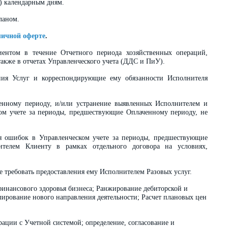
о) календарным дням.
ланом.
личной оферте
.
ентом в течение Отчетного периода хозяйственных операций,
акже в отчетах Управленческого учета (ДДС и ПиУ).
ения Услуг и корреспондирующие ему обязанности Исполнителя
енному периоду, и/или устранение выявленных Исполнителем и
м учете за периоды, предшествующие Оплаченному периоду, не
ия ошибок в Управленческом учете за периоды, предшествующие
ителем Клиенту в рамках отдельного договора на условиях,
 требовать предоставления ему Исполнителем Разовых услуг.
финансового здоровья бизнеса; Ранжирование дебиторской и
ирование нового направления деятельности; Расчет плановых цен
ации с Учетной системой; определение, согласование и