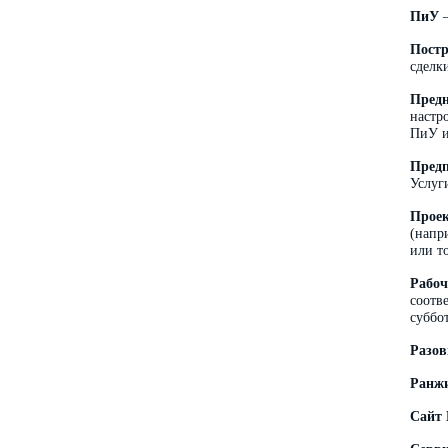
ПиУ
–
Постр
сделк
Пред
настр
ПиУ и
Пред
Услуг
Прое
(напр
или т
Рабоч
соотв
суббо
Разов
Ранжи
Сайт 