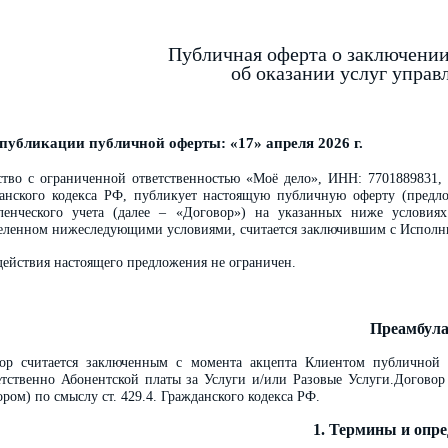
Публичная оферта о заключении
об оказании услуг управ
публикации публичной оферты: «17» апреля 2026 г.
тво с ограниченной ответственностью «Моё дело», ИНН: 7701889831, 
анского кодекса РФ, публикует настоящую публичную оферту (предло
ленческого учета (далее – «Договор») на указанных ниже услови
еленном нижеследующими условиями, считается заключившим с Исполни
действия настоящего предложения не ограничен.
Преамбул
ор считается заключенным с момента акцепта Клиентом публичной
етственно Абонентской платы за Услуги и/или Разовые Услуги.Договор
ором) по смыслу ст. 429.4. Гражданского кодекса РФ.
1. Термины и опр