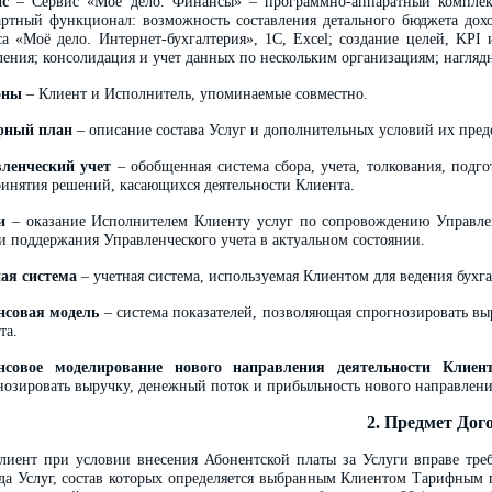
ис
– Сервис «Моё дело. Финансы» – программно-аппаратный компле
артный функционал: возможность составления детального бюджета дохо
са «Моё дело. Интернет-бухгалтерия», 1С, Excel; создание целей, KPI
ления; консолидация и учет данных по нескольким организациям; наглядн
оны
– Клиент и Исполнитель, упоминаемые совместно.
фный план
– описание состава Услуг и дополнительных условий их пред
ленческий учет
– обобщенная система сбора, учета, толкования, под
ринятия решений, касающихся деятельности Клиента.
и
– оказание Исполнителем Клиенту услуг по сопровождению Управлен
 и поддержания Управленческого учета в актуальном состоянии.
ая система
– учетная система, используемая Клиентом для ведения бухга
совая модель
– система показателей, позволяющая спрогнозировать вы
та.
нсовое моделирование нового направления деятельности Клиен
нозировать выручку, денежный поток и прибыльность нового направлени
2. Предмет Дог
иент при условии внесения Абонентской платы за Услуги вправе треб
да Услуг, состав которых определяется выбранным Клиентом Тарифным 