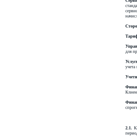
Серв
станд
серви
начис
Стор
Тари
Управ
для п
Услуг
учета
Учетн
Финан
Клиен
Фина
спрог
2.1.
Кл
перио