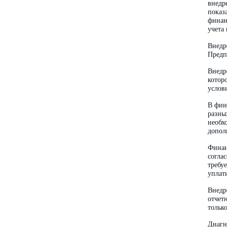
внедр
показ
финан
учета
Внедр
Предп
Внедр
котор
услов
В фин
разны
необх
допол
Финан
согла
требу
уплат
Внедр
отчет
тольк
Диагн