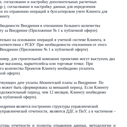
в; согласование и настройку дополнительных расчетных
р.); согласование и настройку данных для определения
ии по отражению операций в бухгалтерском учете Клиента для
иенту.
обходимости Внедрения в отношении большего количества
у за Внедрение (Приложение № 1 к публичной оферте).
ельно на основании операций в учетной системе Клиента, в
 соответствии с РСБУ. При необходимости отклонения от этого
 Внедрение (Приложение № 1 к публичной оферте).
ример, для строительной компании проектами могут выступать два
ые магазины, маркетплейсы или торговые точки. При
го количества Проектов Клиенту необходимо уплатить
ой оферте).
ствующих дате уплаты Абонентской платы за Внедрение. По
а может быть сформирована за меньший период. Если Клиенту
родолжительный период, чем 12 месяцев, Клиенту необходимо
к публичной оферте).
едрения является построение структуры управленческой
управленческой отчетности, являются ДДС и ПиУ, а в частичном –
уктуры отчетности и полноты отражения данных, методологии и