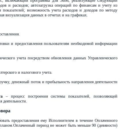
кс, включающий программы для ЭВМ, реализующие следующий
дов и расходов; автозагрузка операций по финансам и учету из
 и показателей; возможность учета расходов и доходов по методу
ая визуализация данных в отчетах и на графиках.
оставления.
готовки и предоставления пользователям необходимой информации
ческого учета посредством обновления данных Управленческого
лтерского и налогового учета.
ручку, денежный поток и прибыльность направления деятельности
та
– процесс построения системы показателей, позволяющей
я деятельности.
овора
овать предоставления ему Исполнителем в течение Оплаченного
планом.Оплаченный период не может быть меньше 90 (девяносто)