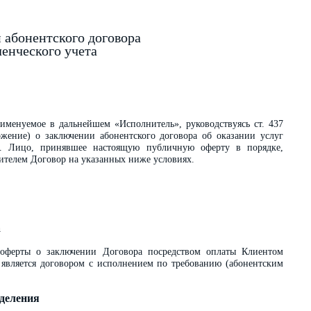
 абонентского договора
ленческого учета
именуемое в дальнейшем «Исполнитель», руководствуясь ст. 437
жение) о заключении абонентского договора об оказании услуг
ях. Лицо, принявшее настоящую публичную оферту в порядке,
телем Договор на указанных ниже условиях.
а
 оферты о заключении Договора посредством оплаты Клиентом
 является договором с исполнением по требованию (абонентским
еделения