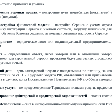
 отчет о прибылях и убытках.
оение воронки продаж
– построение пути потребителя (покупателя) о
и (покупки).
настройка финансовой модели
– настройка Сервиса с учетом отрасл
ойку интеграции Сервиса с Учетной системой, загрузку шаблонной для
 обучение Клиента созданию автоматизированных настроек в Сервисе.
приятие
– юридическое лицо или индивидуальный предприниматель, 
и.
кт
– определенный объект, через который или в отношении которог
имер, для строительной отрасли проектами будут два разных строящихс
орговые точки).
ий день
– день календарной недели с понедельника по пятницу, за и
етствии со ст. 112 Трудового кодекса РФ, объявленных или признавае
та в случаях, когда Постановлением Правительства РФ с субботы выходно
ые услуги
– не предусмотренные Тарифными планами услуги, предоставл
рование дебиторской и кредиторской задолженностей
– анализ соотн
Исполнителя
– сайт в информационно-телекоммуникационной сети Инт