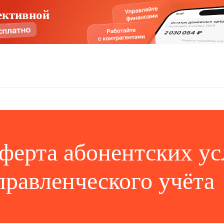
ективной
ферта абонентских ус
правленческого учёта