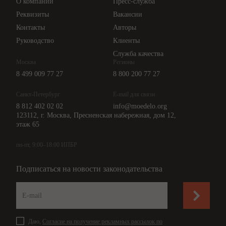
О компании
Пресс-служба
Api для интеграции
Реквизиты
Вакансии
Контакты
Авторы
Руководство
Клиенты
Служба качества
Москва
Регионы
8 499 009 77 27
8 800 200 77 27
Санкт-Петербург
E-mail для связи
8 812 402 02 02
info@moedelo.org
123112, г. Москва, Пресненская набережная, дом 12,
этаж 65
пн-пт, 9:00–18:00 ИПБР
Подписаться на новости законодательства
Даю,
Согласие на получение рекламных рассылок по