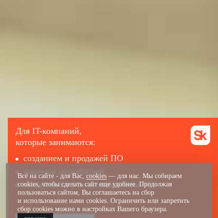
Для IT-компаний,
которые занимаются:
созданием и продажей ПО
заказной разработкой
Всё на сайте - для Вас,
cookies
— для нас. Мы собираем
внедрением и сопровождением ПО
cookies, чтобы сделать сайт еще удобнее. Продолжая
пользоваться сайтом, Вы соглашаетесь на сбор
и использование нами cookies. Ограничить или запретить
сбор cookies можно в настройках Вашего браузера.