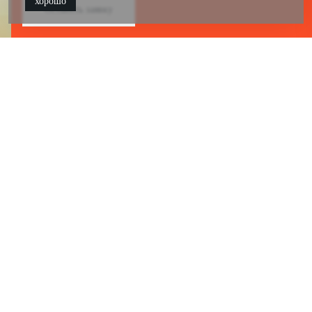
хорошо
Оставить заявку
НМА и лицензии
Выгодно примем к учёту нематериальные активы. Отразим
стоимость прав по лицензиям. Окажем бухгалтерские услуги
по оформлению и учёту всех видов лицензий, связанных с IT-
деятельностью.
Являясь резидентом «Сколково»,
мы создали и постоянно совершенствуем своё
собственное ПО для ведения бухгалтерского,
налогового и кадрового учёта.
Поэтому мы, как