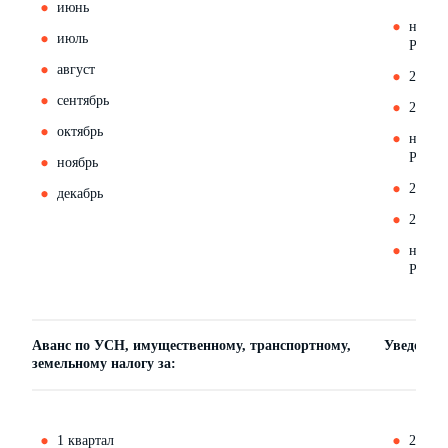
июнь
не под
июль
РСВ)
август
26 авг
сентябрь
25 сен
октябрь
не под
РСВ)
ноябрь
25 но
декабрь
25 дек
не под
РСВ)
Аванс по УСН, имущественному, транспортному,
Уведомлен
земельному налогу за:
1 квартал
25 апр