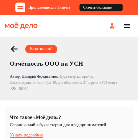
Приложение для бизнеса
Скачать бесплатно
База знаний
Отчётность ООО на УСН
Автор:
Дмитрий Чередниченко
,
Бухгалтер-копирайтер
Дата создания 30 сентября’19
Дата обновления 27 апреля’24
13 минут
86915
Что такое «Моё дело»?
Cервис онлайн-бухгалтерии для предпринимателей.
Узнать подробнее