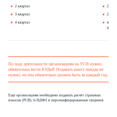
2 квартал
25 ию
3 квартал
27 окт
4 квартал
не под
декла
По ходу деятельности организациям на УСН нужно
обязательно вести КУДиР. Подавать книгу никуда не
нужно, но она обязательно должна быть за каждый год.
Ещё организациям необходимо подавать расчёт страховых
взносов (РСВ), 6-НДФЛ и персонифицированные сведения.