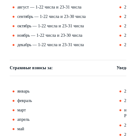
август — 1-22 числа и 23-31 числа
26 авг
сентябрь — 1-22 числа и 23-30 числа
25 сен
октябрь — 1-22 числа и 23-31 числа
25 окт
ноябрь — 1-22 числа и 23-30 числа
25 ноя
декабрь — 1-22 числа и 23-31 числа
25 дек
Страховые взносы за:
Уведомлен
январь
26 фе
февраль
25 мар
март
не под
РСВ)
апрель
27 мая
май
25 ию