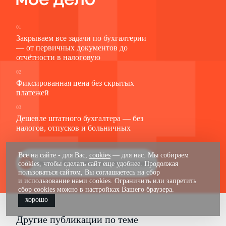
01
Закрываем все задачи по бухгалтерии
— от первичных документов до
отчётности в налоговую
02
Фиксированная цена без скрытых
платежей
03
Дешевле штатного бухгалтера — без
налогов, отпусков и больничных
Всё на сайте - для Вас,
cookies
— для нас. Мы собираем
Получить бесплатную консультацию
cookies, чтобы сделать сайт еще удобнее. Продолжая
пользоваться сайтом, Вы соглашаетесь на сбор
и использование нами cookies. Ограничить или запретить
сбор cookies можно в настройках Вашего браузера.
хорошо
Другие публикации по теме