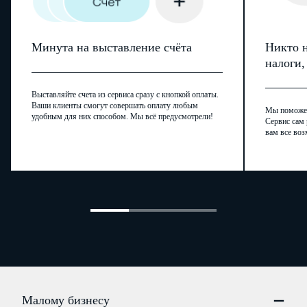
Минута на выставление счёта
Никто н
налоги
Выставляйте счета из сервиса сразу с кнопкой оплаты.
Ваши клиенты смогут совершать оплату любым
Мы поможем,
удобным для них способом. Мы всё предусмотрели!
Сервис сам 
вам все воз
Малому бизнесу