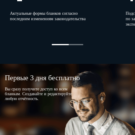
Актуальные формы бланков согласно
Подс
последним изменениям законодательства
по з
эксп
Первые 3 дня бесплатно
Вы сразу получите доступ ко всем
бланкам. Создавайте и редактируйте
любую отчётность.