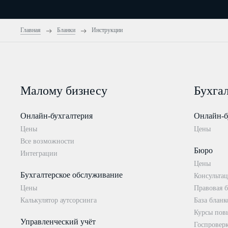
Главная
Бланки
Инструкции
Малому бизнесу
Бухга
Онлайн-бухгалтерия
Онлайн-б
Цены
Цены
Все возможности
Бюро
Интеграции
Цены
Бухгалтерское обслуживание
Консультац
Цены
Правовая б
Калькулятор аутсорсинга
База бланк
Курсы пов
Управленческий учёт
Госпровер