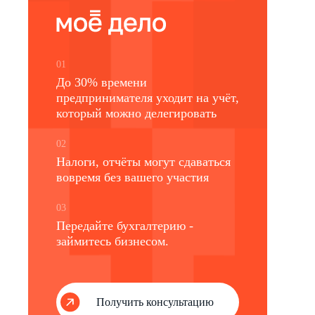
01
До 30% времени
предпринимателя уходит на учёт,
который можно делегировать
02
Налоги, отчёты могут сдаваться
вовремя без вашего участия
03
Передайте бухгалтерию -
займитесь бизнесом.
Получить консультацию