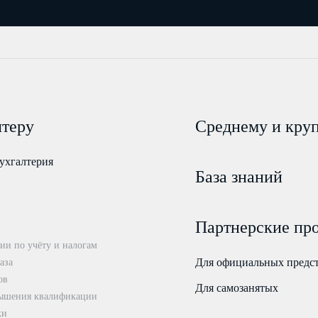
лтеру
Среднему и кру
ухгалтерия
База знаний
Партнерские пр
ии по учёту и налогам
Для официальных предс
аза
ов
Для самозанятых
ышения квалификации
ки