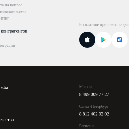
та на вопрос
конодательства
 ИПБР
Бесплатное приложение для
 контрагентов
теграции
Москва
ужба
8 499 009 77 27
и
Санкт-Петербург
8 812 402 02 02
ачества
Регионы