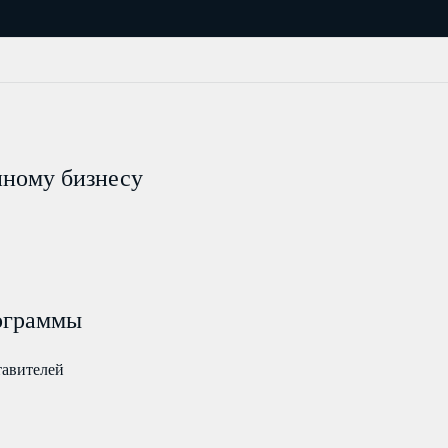
пному бизнесу
ограммы
тавителей