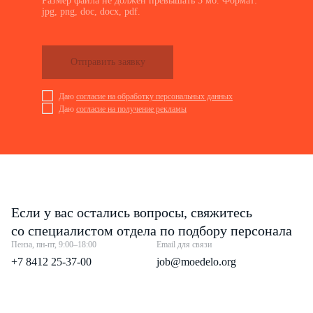
Размер файла не должен превышать 5 мб. Формат:
jpg, png, doc, docx, pdf.
Отправить заявку
Даю
согласие на обработку персональных данных
Даю
согласие на получение рекламы
Если у вас остались вопросы, свяжитесь
со специалистом отдела по подбору персонала
Пенза, пн-пт, 9:00–18:00
Email для связи
+7 8412 25-37-00
job@moedelo.org