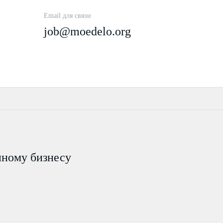
Email для связи
job@moedelo.org
пному бизнесу