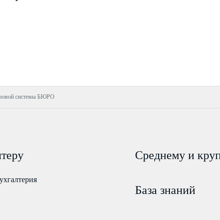
авовой системы БЮРО
лтеру
Среднему и кру
ухгалтерия
База знаний