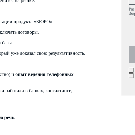
енится на рынке.
Раз
Фор
нтации продукта «БЮРО».
аключать договоры.
 базы.
рый уже доказал свою результативность.
ство) и
опыт ведения телефонных
и работали в банках, консалтинге,
ю речь
.