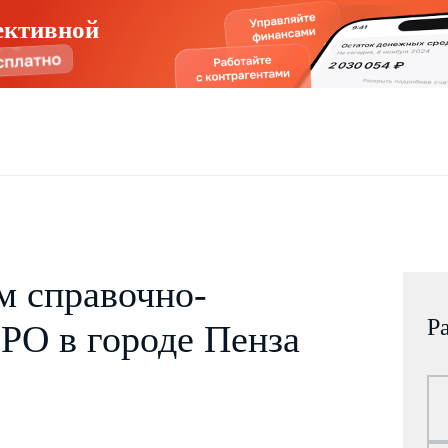
ективной
м справочно-
Р
РО в городе Пенза