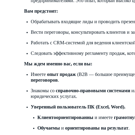
предпринимателями. Это опыт, который высоко ц
Вам предстоит:
Обрабатывать входящие лиды и проводить презе
Вести переговоры, консультировать клиентов и з
Работать с CRM-системой для ведения клиентской
Следовать эффективному регламенту продаж, кото
Мы ждем именно вас, если вы:
Имеете
опыт продаж
(B2B — большое преимуще
переговоров
.
Знакомы со
справочно-правовыми системами
ил
юридических услугах.
Уверенный пользователь ПК (Excel, Word).
Клиентоориентированны
и имеете
грамотну
Обучаемы
и
ориентированы на результат
.