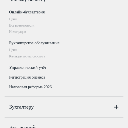
Онлайн-бухгалтерия
Цены
Все возможности
Интеграции
Бухгалтерское обслуживание
Цены
Калькулятор аутсорсинга
Управленческий учёт
Регистрация бизнеса
Налоговая реформа 2026
Бухгалтеру
Онлайн-бухгалтерия
Цены
База знаний