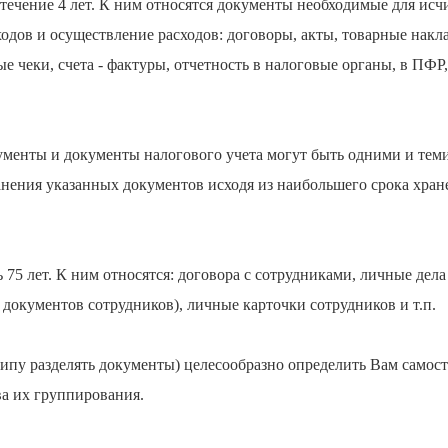
течение 4 лет. К ним относятся документы необходимые для исч
одов и осуществление расходов: договоры, акты, товарные накл
е чеки, счета - фактуры, отчетность в налоговые органы, в ПФР
ументы и документы налогового учета могут быть одними и теми
нения указанных документов исходя из наибольшего срока хранен
 75 лет. К ним относятся: договора с сотрудниками, личные дела
 документов сотрудников), личные карточки сотрудников и т.п.
ипу разделять документы) целесообразно определить Вам самос
ва их группирования.