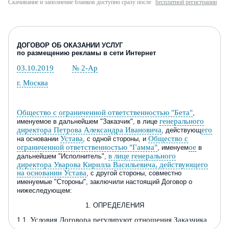
Скачивание и заполнение бланков доступно сразу после
бесплатной регистрации
ДОГОВОР
ОБ ОКАЗАНИИ
УСЛУГ
по размещению рекламы
в сети
И
нтернет
03.10.2019
№ 2-Ар
г. Москва
Общество с ограниченной ответственностью "Бета"
,
генерального
именуемое в дальнейшем "Заказчик", в лице
директора Петрова Александра Ивановича
его
, действующ
Устава
Общество с
на основании
, с одной стороны, и
ограниченной ответственностью "Гамма"
ое
, именуем
в
в лице генерального
дальнейшем "Исполнитель",
директора Уварова Кирилла Васильевича, действующего
на основании Устава
, с другой стороны, совместно
именуемые "Стороны", заключили настоящий Договор о
нижеследующем:
1.
ОПРЕДЕЛЕНИЯ
Условия Договора регулируют отношения Заказчика
1.1.
и Исполнителя и содержат следующие определения: