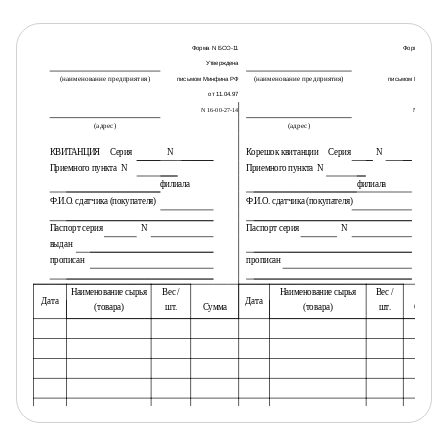
Форма N БСО-11
Форма N БСО-1
Утверждена
Утвержден
(наименование предприятия)
(наименование предприятия)
письмом Минфина РФ
письмом Минфина Р
от 11.04.97
от 11.04.9
N 16-00-27-14
N 16-00-27-1
(адрес)
(адрес)
КВИТАНЦИЯ
Серия
N
Корешок квитанции
Серия
N
Приемного пункта
N
Приемного пункта
N
филиала
филиала
Ф.И.О. сдатчика (покупателя)
Ф.И.О. сдатчика (покупателя)
Паспорт серия
N
Паспорт серия
N
выдан
прописан
прописан
Наименование сырья
Вес /
Наименование сырья
Вес /
Дата
Дата
(товара)
шт.
Сумма
(товара)
шт.
Сумма