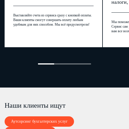
налоги
Выставляйте счета из сервиса сразу с кнопкой оплаты.
Ваши клиенты смогут совершать оплату любым
Мы поможем,
удобным для них способом. Мы всё предусмотрели!
Сервис сам 
вам все воз
Наши клиенты ищут
Аутсорсинг бухгалтерских услуг