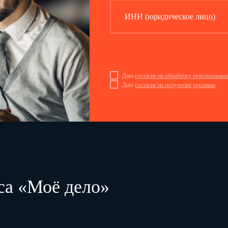
–
особенности работы систем оповещения и управления
эвакуацией при пожаре, других автоматических систем
ИНН (юридическое лицо)
противопожарной защиты;
–
отключение общеобменной вентиляции и электрооборудования
в случае пожара и по окончании рабочего дня;
–
осмотр и приведение в пожаробезопасное состояние рабочего
места
Даю
согласие на обработку персональны
6
–
меры личной безопасности при возникновении пожара;
Даю
согласие на получение рекламы
–
средства индивидуальной защиты, спасения и самоспасания
при пожаре;
–
места размещения и способы применения средств
индивидуальной защиты органов дыхания и зрения, спасения и
самоспасания с высотных уровней при пожаре (при их наличии)
7
способы оказания первой помощи пострадавшим при ожогах
8
меры пожарной безопасности в зданиях для проживания людей
9
практическая тренировка по отработке действий при
возникновении пожара, по отработке умений пользоваться
первичными средствами пожаротушения, внутренним
са «Моё дело»
противопожарным водопроводом (с приведением в действие при
его наличии), средствами индивидуальной защиты, средствами
спасения и самоспасания (при их наличии)
10
проверка соответствия знаний и умений лиц, осуществляющих
трудовую деятельность в организации, требованиям,
предусмотренным программами противопожарного инструктажа