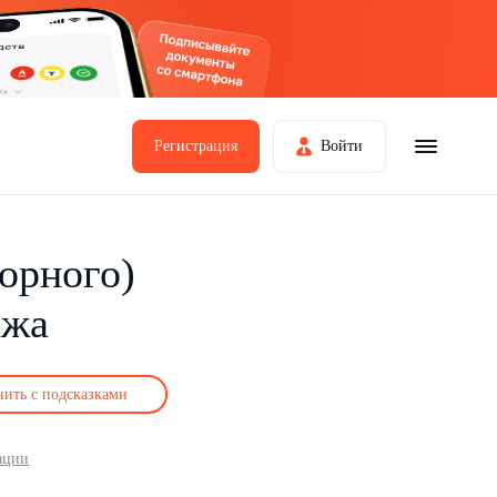
Регистрация
Войти
орного)
ажа
нить с подсказками
ации