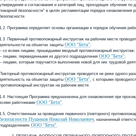
утверждения и согласования и категорий лиц, проходящих обучение п
пожарной безопасности" в целях регламентации порядка ознакомления 
безопасности.
1.2. Программа определяет основы организации и порядок обучения раб
1.3. Первичный противопожарный инструктаж на рабочем месте проводи
ООО "Бета"
деятельности на объектах защиты
:
–
со всеми лицами, прошедшими вводный противопожарный инструктаж;
ООО "Бета"
–
лицами, переведенными из другого подразделения
;
–
лицами, которым поручается выполнение новой для них трудовой дея
Повторный противопожарный инструктаж проводится не реже
одного
раза
ООО "Бета"
деятельность на объектах защиты
, с которыми проводилс
противопожарный инструктаж на рабочем месте.
1.4. Настоящая Программа предназначена для ознакомления при прохожд
ООО "Бета"
всеми работниками
.
1.5. Ответственным за проведение первичного (повторного) противопож
безопасности Пушиков Николай Николаевич
, назначенный ответс
ООО "Бета"
подразделениях
.