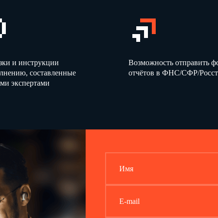
3
–
условия возникновения горения и пожара на рабочем месте;
–
общие понятия о взрывопожарной и пожарной опасности
веществ и материалов, изготавливаемой продукции
4
–
сведения о путях эвакуации людей при пожаре, зонах
безопасности, системах и средствах предотвращения пожара,
противопожарной защиты;
зки и инструкции
Возможность отправить 
–
первичные средства пожаротушения;
олнению, составленные
отчётов в ФНС/СФР/Росст
–
виды огнетушителей и их применение в зависимости от класса
ми экспертами
пожара (вида горючего вещества, особенностей оборудования,
электроустановок);
–
типы, комплектация и правила применения оборудования
пожарных щитов;
–
ознакомление по плану эвакуации с эвакуационными путями и
выходами; лестницами, лестничными клетками и аварийными
выходами, предназначенными для эвакуации людей; местом
размещения самого плана эвакуации; местами размещения
первичных средств пожаротушения, спасательных и медицинских
Имя
средств, средств связи
5
–
обязанности и порядок действий работника при пожаре или
обнаружении признаков горения, в том числе при вызове
пожарной охраны, аварийной остановке технологического
оборудования, эвакуации людей и материальных ценностей,
E-mail
пользовании средствами пожаротушения;