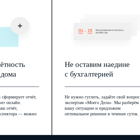
РОГРАММЫ
 соблюдать требования пожарной безопасности,
влением Правительства РФ № 1479 от 16 сентября 2020 г.
ерах пожарной безопасности.
ООО "Бета"
и работников
определяются Федеральным
вилами противопожарного режима и локальными
чётность
Не оставим наедине
 дома
с бухгалтерией
ие требований пожарной безопасности в соответствии с
ООО
онарушения в области пожарной безопасности работники
и уголовной ответственности в соответствии с действующим
 сформирует отчёт,
Не нужно гуглить, задайте свой вопрос
вит онлайн.
экспертам «Моего Дела». Мы разберём
аш отчёт,
вашу ситуацию и предложим
инспектора — можно
оптимальное решение в течение суток.
торых расположены их рабочие места;
ческого и производственного оборудования, с которыми
их процессов при эксплуатации оборудования на рабочем