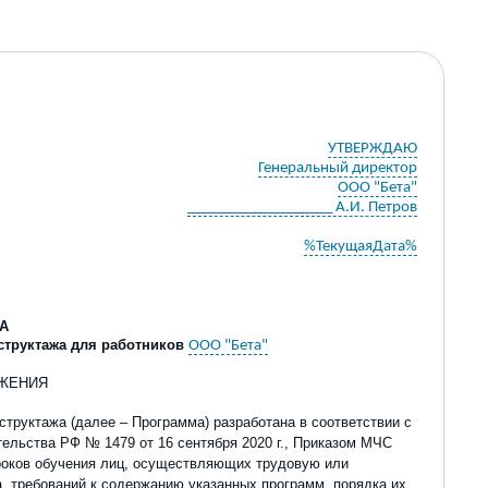
УТВЕРЖДАЮ
Генеральный директор
ООО "Бета"
___________________ А.И. Петров
%ТекущаяДата%
А
структажа
для работников
ООО "Бета"
ОЖЕНИЯ
нструктажа (далее
–
Программа) разработана в соответствии с
тельства
РФ
№ 1479
от 16 сентября 2020 г.
, Приказом МЧС
сроков обучения лиц, осуществляющих трудовую или
, требований к содержанию указанных программ, порядка их