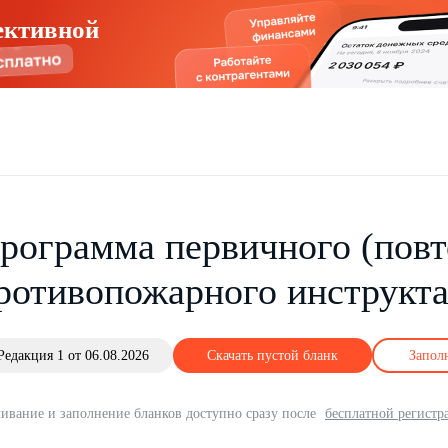
ективной
рограмма первичного (повт
ротивопожарного инструкт
Редакция 1 от 06.08.2026
Скачать пустой бланк
Запол
ивание и заполнение бланков доступно сразу после
бесплатной регистр