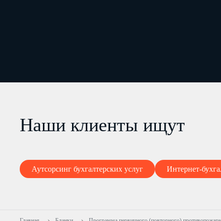
Наши клиенты ищут
Аутсорсинг бухгалтерских услуг
Интернет-бухга
Главная
Бланки
Программа первичного (повторного) противопожарн