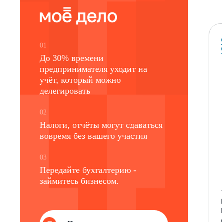
01
До 30% времени
предпринимателя уходит на
учёт, который можно
делегировать
02
Налоги, отчёты могут сдаваться
вовремя без вашего участия
03
Передайте бухгалтерию -
займитесь бизнесом.