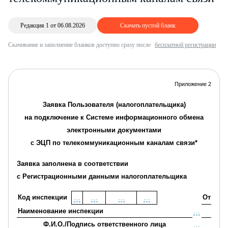
Редакция 1 от 06.08.2026
Скачать пустой бланк
Скачивание и заполнение бланков доступно сразу после
бесплатной регистрации
Приложение 2
Заявка Пользователя (налогоплательщика)
на подключение к Системе информационного обмена
электронными документами
с ЭЦП по тел
екоммуникационным каналам связи*
Заявка заполнена в соответствии
с Регистрационными данными налогоплательщика
Код инспекции
От
…
…
…
…
Наименование инспекции
…
Ф.И.О./Подпись ответственного лица
…