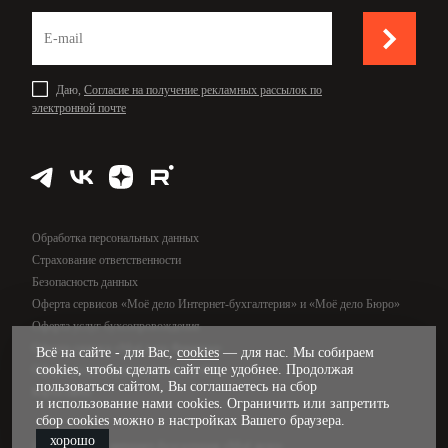
Даю,
Согласие на получение рекламных рассылок по
электронной почте
Обработка персональных данных
Страхование ответственности
Безопасность данных
Оферта сервисов «Моё дело Интернет-бухгалтерия» и «Моё дело Бюро»
Оферта услуг бухсопровождения
Оферта сервиса «Моё дело Финансы»
Всё на сайте - для Вас,
cookies
— для нас. Мы собираем
cookies, чтобы сделать сайт еще удобнее. Продолжая
Оферта услуг управленческого учёта
пользоваться сайтом, Вы соглашаетесь на сбор
Карта сайта
и использование нами cookies. Ограничить или запретить
сбор cookies можно в настройках Вашего браузера.
хорошо
© 2009—2026, интернет-бухгалтерия «Моё дело»