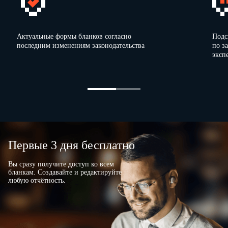
(необязателен)
Личная
Актуальные формы бланков согласно
Подс
подпись
/
…
/
последним изменениям законодательства
по з
эксп
2. Главный бухгалтер (при отсутствии штатной
единицы не заполнять)
- Ф.И.О.,
…
…
…
…
…
…
…
…
…
…
…
…
…
…
…
…
…
…
…
должность
…
…
…
…
…
…
…
…
…
…
…
…
…
…
…
…
…
…
…
…
- ЭЦП будет использоваться для предоставления налоговой
и бухгалтерской отчетности в налоговую инспекцию
Первые 3 дня бесплатно
- телефон/
…
…
…
…
…
…
…
…
…
…
/
…
…
…
…
…
…
факс
Вы сразу получите доступ ко всем
бланкам. Создавайте и редактируйте
-
e-mail
любую отчётность.
…
…
…
…
…
…
…
…
…
…
…
…
…
…
…
…
…
(необязателен)
Личная
подпись
/
…
/