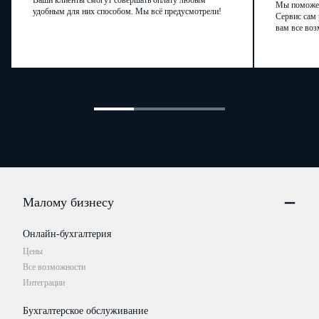
Ваши клиенты смогут совершать оплату любым
Мы поможем,
удобным для них способом. Мы всё предусмотрели!
Сервис сам 
вам все воз
Малому бизнесу
Онлайн-бухгалтерия
Цены
Все возможности
Интеграции
Бухгалтерское обслуживание