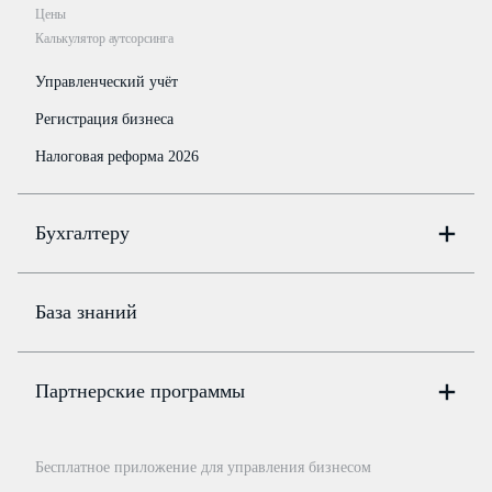
Цены
Калькулятор аутсорсинга
Управленческий учёт
Регистрация бизнеса
Налоговая реформа 2026
Бухгалтеру
Онлайн-бухгалтерия
Цены
База знаний
Бюро
Цены
Партнерские программы
Консультации по учёту и налогам
Правовая база
Для официальных представителей
База бланков
Бесплатное приложение для управления бизнесом
Курсы повышения квалификации
Для самозанятых