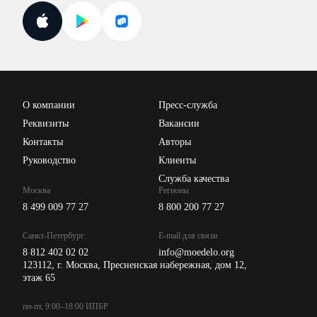
Госпроверки
Поиск ответа на вопрос
Новости законодательства
Вебинары ИПБР
Проверка контрагентов
Цены
О компании
Пресс-служба
Api для интеграции
Реквизиты
Вакансии
Контакты
Авторы
Руководство
Клиенты
Служба качества
Москва
Регионы
8 499 009 77 27
8 800 200 77 27
Санкт-Петербург
E-mail для связи
8 812 402 02 02
info@moedelo.org
123112, г. Москва, Пресненская набережная, дом 12,
этаж 65
пн-пт, 9:00–18:00 ИПБР