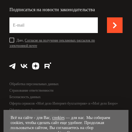
Подписаться на новости законодательства
Даю,
Согласие на получение рекламных рассылок по
электронной почте
Обработка персональных данных
Страхование ответственности
Безопасность данных
Оферта сервисов «Моё дело Интернет-бухгалтерия» и «Моё дело Бюро»
Оферта услуг бухсопровождения
Оферта сервиса «Моё дело Финансы»
Всё на сайте - для Вас,
cookies
— для нас. Мы собираем
cookies, чтобы сделать сайт еще удобнее. Продолжая
Оферта услуг управленческого учёта
пользоваться сайтом, Вы соглашаетесь на сбор
Карта сайта