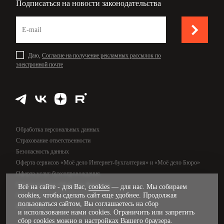
Подписаться на новости законодательства
Даю,
Согласие на получение рекламных рассылок по
электронной почте
Обработка персональных данных
Страхование ответственности
Безопасность данных
Оферта сервисов «Моё дело Интернет-бухгалтерия» и «Моё дело Бюро»
Оферта услуг бухсопровождения
Оферта сервиса «Моё дело Финансы»
Всё на сайте - для Вас,
cookies
— для нас. Мы собираем
cookies, чтобы сделать сайт еще удобнее. Продолжая
Оферта услуг управленческого учёта
пользоваться сайтом, Вы соглашаетесь на сбор
Карта сайта
и использование нами cookies. Ограничить или запретить
сбор cookies можно в настройках Вашего браузера.