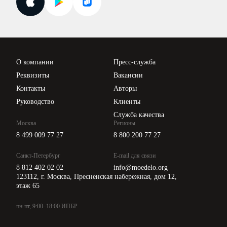
Поиск ответа на вопрос
Новости законодательства
Вебинары ИПБР
Проверка контрагентов
Цены
О компании
Пресс-служба
Api для интеграции
Реквизиты
Вакансии
Контакты
Авторы
Руководство
Клиенты
Служба качества
Москва
Регионы
8 499 009 77 27
8 800 200 77 27
Санкт-Петербург
E-mail для связи
8 812 402 02 02
info@moedelo.org
123112, г. Москва, Пресненская набережная, дом 12,
этаж 65
пн-пт, 9:00–18:00 ИПБР