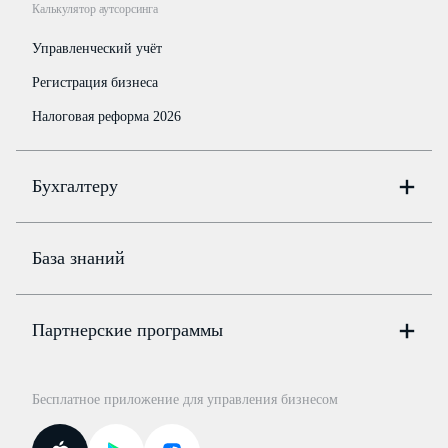
Калькулятор аутсорсинга
Управленческий учёт
Регистрация бизнеса
Налоговая реформа 2026
Бухгалтеру
Онлайн-бухгалтерия
Цены
База знаний
Бюро
Цены
Партнерские программы
Консультации по учёту и налогам
Правовая база
Для официальных представителей
База бланков
Бесплатное приложение для управления бизнесом
Курсы повышения квалификации
Для самозанятых
Госпроверки