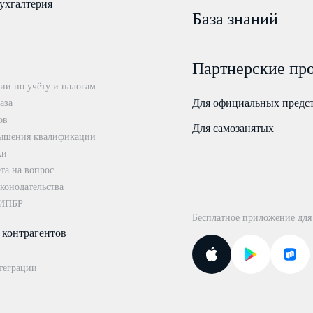
ухгалтерия
База знаний
Партнерские пр
ии по учёту и налогам
Для официальных предс
аза
ов
Для самозанятых
ышения квалификации
ки
та на вопрос
конодательства
 ИПБР
Бесплатное приложение для
 контрагентов
теграции