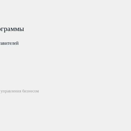
ограммы
тавителей
 управления бизнесом