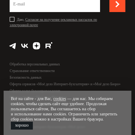
Даю,
Согласие на получение рекламных рассылок по
электронной почте
Обработка персональных данных
Страхование ответственности
Безопасность данных
Оферта сервисов «Моё дело Интернет-бухгалтерия» и «Моё дело Бюро»
Оферта услуг бухсопровождения
Оферта сервиса «Моё дело Финансы»
Всё на сайте - для Вас,
cookies
— для нас. Мы собираем
cookies, чтобы сделать сайт еще удобнее. Продолжая
Оферта услуг управленческого учёта
пользоваться сайтом, Вы соглашаетесь на сбор
Карта сайта
и использование нами cookies. Ограничить или запретить
сбор cookies можно в настройках Вашего браузера.
хорошо
© 2009—2026, интернет-бухгалтерия «Моё дело»