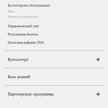
Бухгалтерское обслуживание
Цены
Калькулятор аутсорсинга
Управленческий учёт
Регистрация бизнеса
Налоговая реформа 2026
Бухгалтеру
Онлайн-бухгалтерия
Цены
База знаний
Бюро
Цены
Партнерские программы
Консультации по учёту и налогам
Правовая база
Для официальных представителей
База бланков