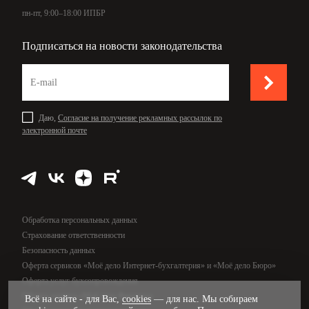
пн-пт, 9:00–18:00 ИПБР
Подписаться на новости законодательства
Даю,
Согласие на получение рекламных рассылок по
электронной почте
Обработка персональных данных
Страхование ответственности
Безопасность данных
Оферта сервисов «Моё дело Интернет-бухгалтерия» и «Моё дело Бюро»
Оферта услуг бухсопровождения
Оферта сервиса «Моё дело Финансы»
Всё на сайте - для Вас,
cookies
— для нас. Мы собираем