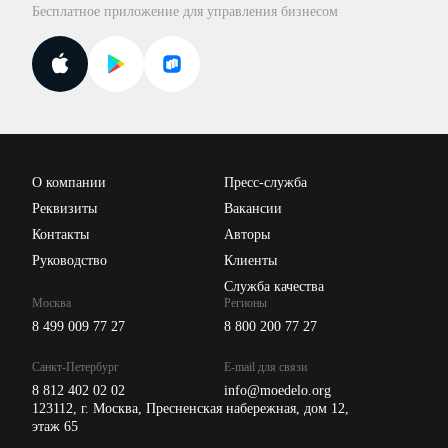
Бесплатное приложение для управления бизнесом
Курсы повышения квалификации
Для самозанятых
Госпроверки
Поиск ответа на вопрос
Новости законодательства
Вебинары ИПБР
Проверка контрагентов
Цены
О компании
Пресс-служба
Api для интеграции
Реквизиты
Вакансии
Контакты
Авторы
Руководство
Клиенты
Служба качества
Москва
Регионы
8 499 009 77 27
8 800 200 77 27
Санкт-Петербург
E-mail для связи
8 812 402 02 02
info@moedelo.org
123112, г. Москва, Пресненская набережная, дом 12,
этаж 65