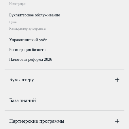
Интеграции
Бухгалтерское обслуживание
Цены
Калькулятор аутсорсинга
Управленческий учёт
Регистрация бизнеса
Налоговая реформа 2026
Бухгалтеру
Онлайн-бухгалтерия
Цены
База знаний
Бюро
Цены
Партнерские программы
Консультации по учёту и налогам