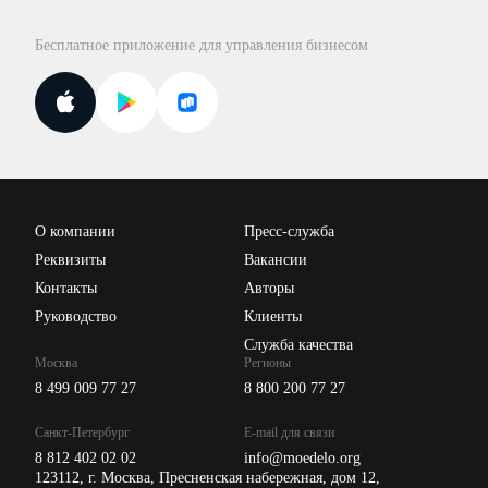
Правовая база
Для официальных представителей
База бланков
Бесплатное приложение для управления бизнесом
Курсы повышения квалификации
Для самозанятых
Госпроверки
Поиск ответа на вопрос
Новости законодательства
Вебинары ИПБР
Проверка контрагентов
Цены
О компании
Пресс-служба
Api для интеграции
Реквизиты
Вакансии
Контакты
Авторы
Руководство
Клиенты
Служба качества
Москва
Регионы
8 499 009 77 27
8 800 200 77 27
Санкт-Петербург
E-mail для связи
8 812 402 02 02
info@moedelo.org
123112, г. Москва, Пресненская набережная, дом 12,