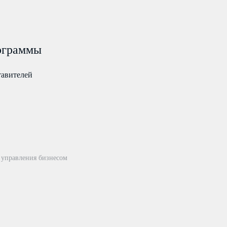
ограммы
тавителей
 управления бизнесом