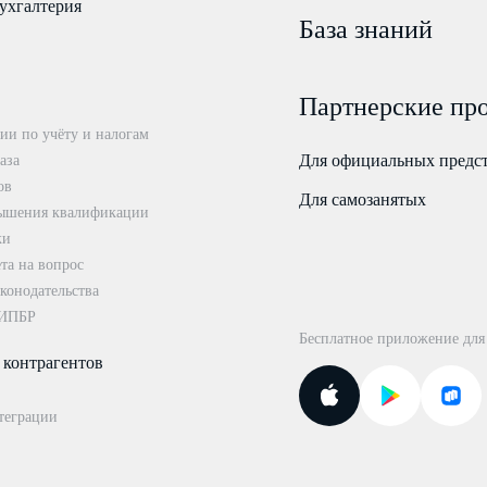
ухгалтерия
База знаний
Партнерские пр
ии по учёту и налогам
Для официальных предс
аза
ов
Для самозанятых
ышения квалификации
ки
та на вопрос
конодательства
 ИПБР
Бесплатное приложение для
 контрагентов
теграции