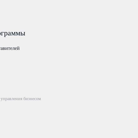
ограммы
тавителей
 управления бизнесом