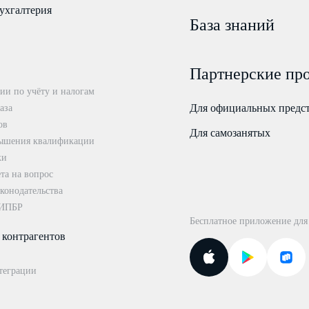
ухгалтерия
База знаний
Партнерские пр
ии по учёту и налогам
Для официальных предс
аза
ов
Для самозанятых
ышения квалификации
ки
та на вопрос
конодательства
 ИПБР
Бесплатное приложение для
 контрагентов
теграции