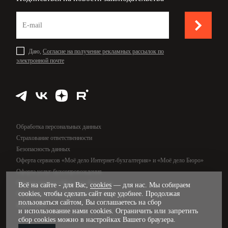
Даю,
Согласие на получение рекламных рассылок по
электронной почте
Обработка персональных данных
Страхование ответственности
Безопасность данных
Оферта сервисов «Моё дело Интернет-бухгалтерия» и «Моё дело Бюро»
Оферта услуг бухсопровождения
Оферта сервиса «Моё дело Финансы»
Всё на сайте - для Вас,
cookies
— для нас. Мы собираем
cookies, чтобы сделать сайт еще удобнее. Продолжая
Оферта услуг управленческого учёта
пользоваться сайтом, Вы соглашаетесь на сбор
Карта сайта
и использование нами cookies. Ограничить или запретить
сбор cookies можно в настройках Вашего браузера.