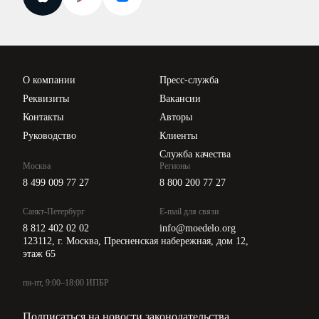
Новости законодательства
Вебинары ИПБР
Проверка контрагентов
Цены
О компании
Пресс-служба
Api для интеграции
Реквизиты
Вакансии
Контакты
Авторы
Руководство
Клиенты
Служба качества
Москва
Регионы
8 499 009 77 27
8 800 200 77 27
Санкт-Петербург
E-mail для связи
8 812 402 02 02
info@moedelo.org
123112, г. Москва, Пресненская набережная, дом 12,
этаж 65
пн-пт, 9:00–18:00 ИПБР
Подписаться на новости законодательства