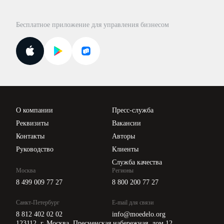
Правовая база
Для официальных представителей
База бланков
Бесплатное приложение для управления бизнесом
Курсы повышения квалификации
Для самозанятых
Госпроверки
Поиск ответа на вопрос
Новости законодательства
Вебинары ИПБР
Проверка контрагентов
Цены
О компании
Пресс-служба
Api для интеграции
Реквизиты
Вакансии
Контакты
Авторы
Руководство
Клиенты
Служба качества
Москва
Регионы
8 499 009 77 27
8 800 200 77 27
Санкт-Петербург
E-mail для связи
8 812 402 02 02
info@moedelo.org
123112, г. Москва, Пресненская набережная, дом 12,