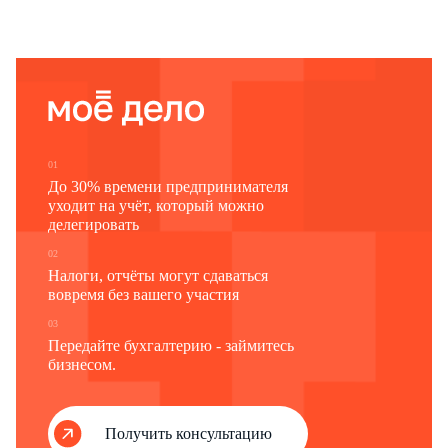
01
До 30% времени предпринимателя
уходит на учёт, который можно
делегировать
02
Налоги, отчёты могут сдаваться
вовремя без вашего участия
03
Передайте бухгалтерию - займитесь
бизнесом.
Получить консультацию