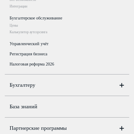
Интеграции
Бухгалтерское обслуживание
Цены
Калькулятор аутсорсинга
Управленческий учёт
Регистрация бизнеса
Налоговая реформа 2026
Бухгалтеру
Онлайн-бухгалтерия
Цены
База знаний
Бюро
Цены
Партнерские программы
Консультации по учёту и налогам