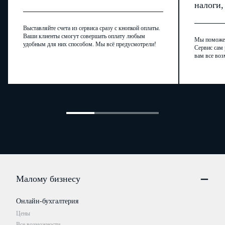
налоги
Выставляйте счета из сервиса сразу с кнопкой оплаты.
Ваши клиенты смогут совершать оплату любым
Мы поможем,
удобным для них способом. Мы всё предусмотрели!
Сервис сам 
вам все воз
Малому бизнесу
Онлайн-бухгалтерия
Цены
Все возможности