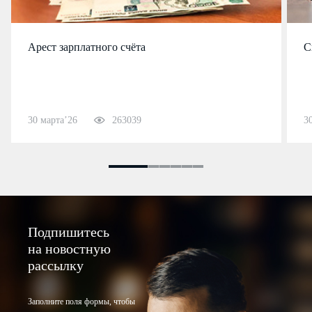
Арест зарплатного счёта
С
30 марта’26
263039
3
Подпишитесь
на новостную
рассылку
Заполните поля формы, чтобы