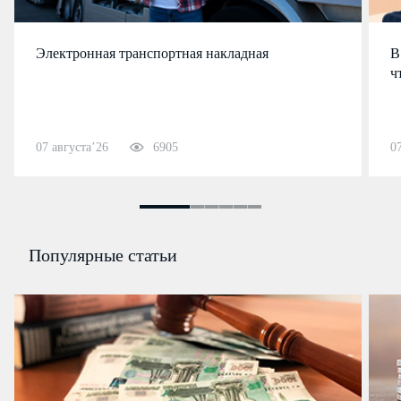
Электронная транспортная накладная
В
ч
07 августа’26
6905
0
Популярные статьи