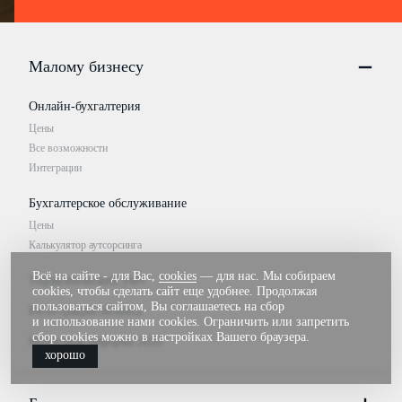
Малому бизнесу
Онлайн-бухгалтерия
Цены
Все возможности
Интеграции
Бухгалтерское обслуживание
Цены
Калькулятор аутсорсинга
Всё на сайте - для Вас,
cookies
— для нас. Мы собираем
Управленческий учёт
cookies, чтобы сделать сайт еще удобнее. Продолжая
пользоваться сайтом, Вы соглашаетесь на сбор
Регистрация бизнеса
и использование нами cookies. Ограничить или запретить
сбор cookies можно в настройках Вашего браузера.
Налоговая реформа 2026
хорошо