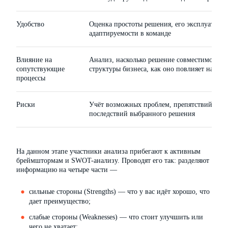
Удобство
Оценка простоты решения, его эксплуатации
адаптируемости в команде
Влияние на
Анализ, насколько решение совместимо с д
сопутствующие
структуры бизнеса, как оно повлияет на рабо
процессы
Риски
Учёт возможных проблем, препятствий, не
последствий выбранного решения
На данном этапе участники анализа прибегают к активным
бреймштормам и SWOT-анализу. Проводят его так: разделяют
информацию на четыре части —
сильные стороны (Strengths) — что у вас идёт хорошо, что
дает преимущество;
слабые стороны (Weaknesses) — что стоит улучшить или
чего не хватает;