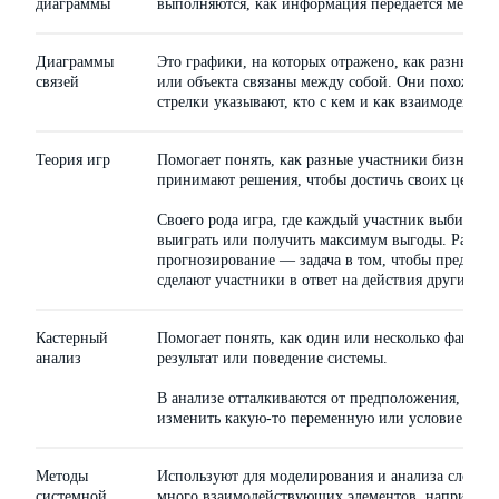
диаграммы
выполняются, как информация передается между 
Диаграммы
Это графики, на которых отражено, как разные э
связей
или объекта связаны между собой. Они похожи н
стрелки указывают, кто с кем и как взаимодейству
Теория игр
Помогает понять, как разные участники бизнес-п
принимают решения, чтобы достичь своих целей.
Своего рода игра, где каждый участник выбирает
выиграть или получить максимум выгоды. Развив
прогнозирование — задача в том, чтобы предсказа
сделают участники в ответ на действия других.
Кастерный
Помогает понять, как один или несколько фактор
анализ
результат или поведение системы.
В анализе отталкиваются от предположения, что п
изменить какую-то переменную или условие проц
Методы
Используют для моделирования и анализа сложных
системной
много взаимодействующих элементов, например, 