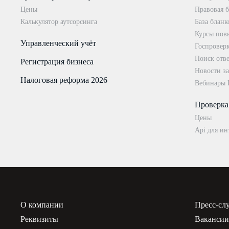
Цены
Правовая б
Калькулятор аутсорсинга
База бланк
Курсы пов
Управленческий учёт
Госпровер
Поиск отве
Регистрация бизнеса
Новости за
Налоговая реформа 2026
Вебинары
Проверка
Цены
Api для ин
О компании
Пресс-сл
Реквизиты
Ваканси