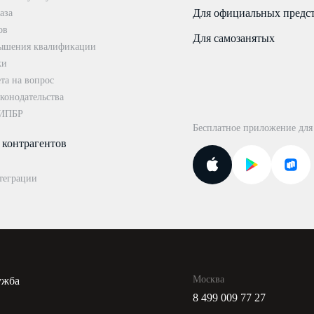
Для официальных предс
аза
ов
Для самозанятых
ышения квалификации
ки
та на вопрос
конодательства
 ИПБР
Бесплатное приложение для
 контрагентов
теграции
Москва
ужба
8 499 009 77 27
и