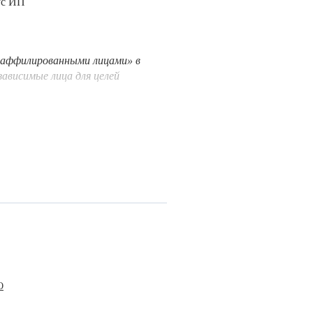
ус ИП
 «аффилированными лицами» в
ависимые лица для целей
О