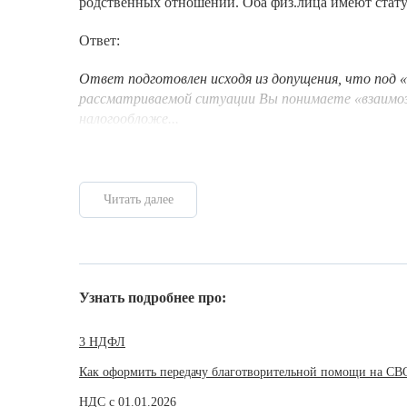
родственных отношений. Оба физ.лица имеют стат
Ответ:
Ответ подготовлен исходя из допущения, что под
рассматриваемой ситуации Вы понимаете «взаимоз
налогообложе...
Читать далее
Узнать подробнее про:
3 НДФЛ
Как оформить передачу благотворительной помощи на СВ
НДС с 01.01.2026