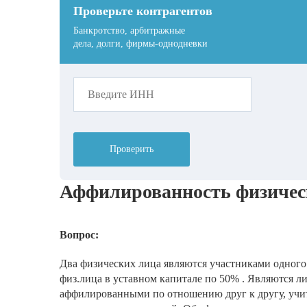
Проверьте контрагентов
Банкротство, арбитражные
дела, долги, фирмы-однодневки
Проверить
Аффилированность физичес
Вопрос:
Два физических лица являются участниками одного
физ.лица в уставном капитале по 50% . Являются л
аффилированными по отношению друг к другу, учи