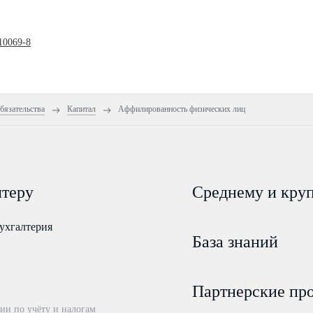
10069-8
бязательства
Капитал
Аффилированность физических лиц
лтеру
Среднему и кру
ухгалтерия
База знаний
Партнерские пр
ии по учёту и налогам