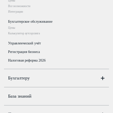
Цены
Все возможности
Интеграции
Бухгалтерское обслуживание
Цены
Калькулятор аутсорсинга
Управленческий учёт
Регистрация бизнеса
Налоговая реформа 2026
Бухгалтеру
Онлайн-бухгалтерия
Цены
База знаний
Бюро
Цены