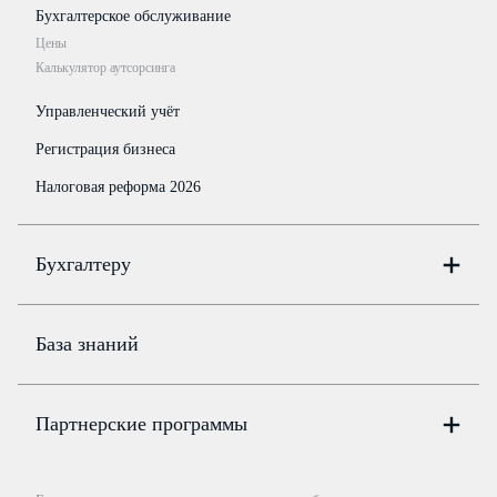
Бухгалтерское обслуживание
Цены
Калькулятор аутсорсинга
Управленческий учёт
Регистрация бизнеса
Налоговая реформа 2026
Бухгалтеру
Онлайн-бухгалтерия
Цены
База знаний
Бюро
Цены
Партнерские программы
Консультации по учёту и налогам
Правовая база
Для официальных представителей
База бланков