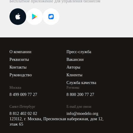
Бесплатное приложение для управления бизнесом
Курсы повышения квалификации
Для самозанятых
Госпроверки
Поиск ответа на вопрос
Новости законодательства
Вебинары ИПБР
Проверка контрагентов
Цены
О компании
Пресс-служба
Api для интеграции
Реквизиты
Вакансии
Контакты
Авторы
Руководство
Клиенты
Служба качества
Москва
Регионы
8 499 009 77 27
8 800 200 77 27
Санкт-Петербург
E-mail для связи
8 812 402 02 02
info@moedelo.org
123112, г. Москва, Пресненская набережная, дом 12,
этаж 65