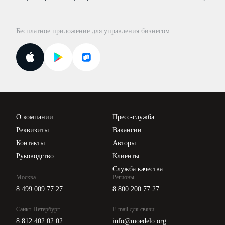
Консультации по учёту и налогам
Правовая база
Для официальных представителей
База бланков
Бесплатное приложение для управления бизнесом
Курсы повышения квалификации
Для самозанятых
Госпроверки
Поиск ответа на вопрос
Новости законодательства
Вебинары ИПБР
Проверка контрагентов
Цены
О компании
Пресс-служба
Api для интеграции
Реквизиты
Вакансии
Контакты
Авторы
Руководство
Клиенты
Служба качества
Москва
Регионы
8 499 009 77 27
8 800 200 77 27
Санкт-Петербург
E-mail для связи
8 812 402 02 02
info@moedelo.org