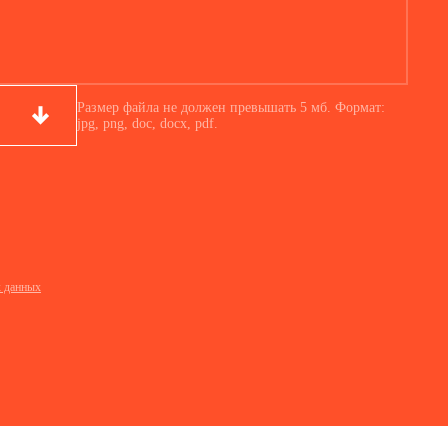
Размер файла не должен превышать 5 мб. Формат:
jpg, png, doc, docx, pdf.
х данных