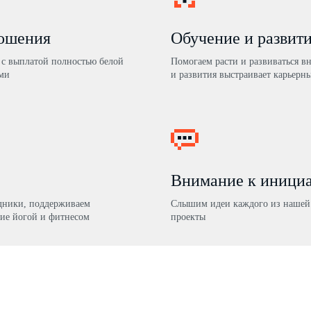
ношения
Обучение и развит
с выплатой полностью белой
Помогаем расти и развиваться в
ми
и развития выстраивает карьерны
Внимание к иници
здники, поддерживаем
Слышим идеи каждого из нашей 
ие йогой и фитнесом
проекты