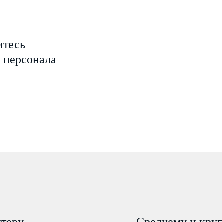
итесь
у персонала
лтеру
Среднему и кру