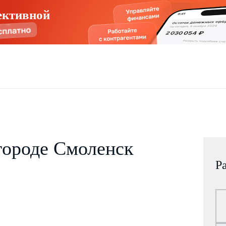
ективной
городе Смоленск
Р