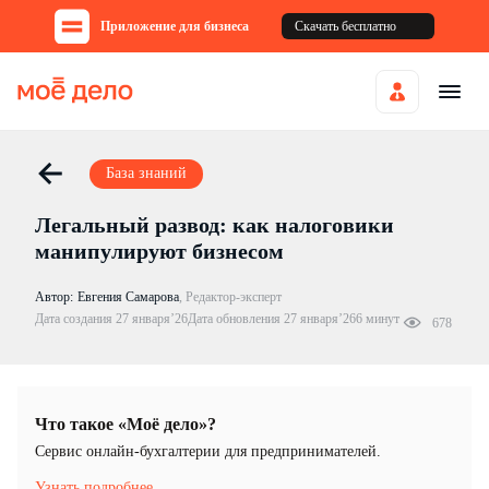
Приложение для бизнеса
Скачать бесплатно
База знаний
Легальный развод: как налоговики
манипулируют бизнесом
Автор:
Евгения Самарова
,
Редактор-эксперт
Дата создания 27 января’26
Дата обновления 27 января’26
6 минут
678
Что такое «Моё дело»?
Cервис онлайн-бухгалтерии для предпринимателей.
Узнать подробнее