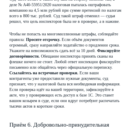
деле № А40-55951/2020 налоговая пыталась оштрафовать
компанию на 4,5 млн рублей при сумме претензий по налогам
всего в 800 тыс. рублей. Суд такой штраф отменил — судья
решил, что цель инспекторов была не в проверке, а в наживе.
Чтобы не попасть на многомиллионные штрафы, соблюдайте
правила:
Просите отсрочку.
Если объём документов
огромный, сразу направляйте ходатайство о продлении срока.
Укажите на невозможность сдать всё за 10 дней.
Фиксируйте
договорённости.
Обещание инспектора принять сканы на
флешке ничего не стоит. Любой ответ инспекции фиксируйте
письменно или общайтесь через официальную переписку.
Ссылайтесь на встречные проверки.
Если ваши
контрагенты уже предоставили нужные документы, суд
признает, что у налоговой была вся необходимая информация.
Если проверка идёт на вашей территории, зафиксируйте в
акте, что у проверяющих есть доступ к базе 1С. Это станет
вашим козырем в суде, если они вдруг потребуют распечатать
тысячи актов в короткие сроки.
Приём 6. Добровольно-принудительная