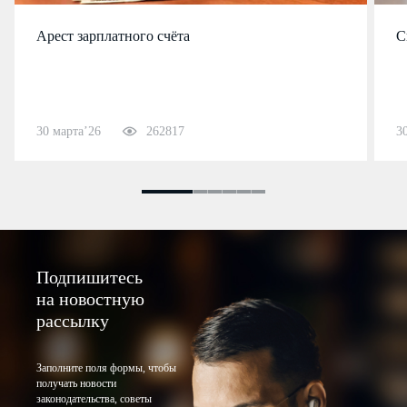
Арест зарплатного счёта
С
30 марта’26
262817
3
Подпишитесь
на новостную
рассылку
Заполните поля формы, чтобы
получать новости
законодательства, советы