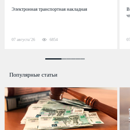
Электронная транспортная накладная
В
ч
07 августа’26
6854
0
Популярные статьи