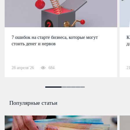
7 ошибок на старте бизнеса, которые могут
К
стоить денег и нервов
д
28 апреля’26
684
2
Популярные статьи