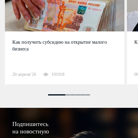
Как получить субсидию на открытие малого
К
бизнеса
20 апреля’26
191918
0
Подпишитесь
на новостную