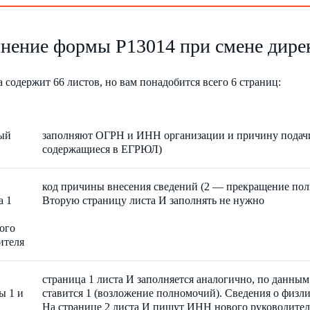
нение формы Р13014 при смене дирек
 содержит 66 листов, но вам понадобится всего 6 страниц:
ый
заполняют ОГРН и ИНН организации и причину подачи
содержащиеся в ЕГРЮЛ)
код причины внесения сведений (2 — прекращение по
а 1
Вторую страницу листа И заполнять не нужно
ого
ителя
страница 1 листа И заполняется аналогично, по данны
ы 1 и
ставится 1 (возложение полномочий). Сведения о физлиц
На странице 2 листа И пишут ИНН нового руководителя,