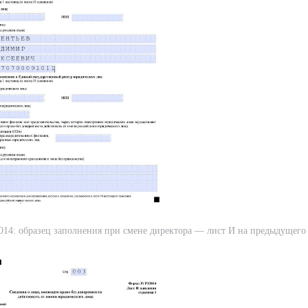
14: образец заполнения при смене директора — лист И на предыдущего