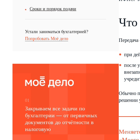
Сроки и порядок подачи
Что
Устали заниматься бухгалтерией?
Попробовать Моё дело
Передача
при де
после 
внезап
учреди
Обычно п
решении у
01
Закрываем все задачи по
бухгалтерии — от первичных
документов до отчётности в
налоговую
Меняет
«Моего 