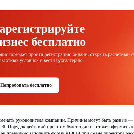
арегистрируйте
изнес бесплатно
вис поможет пройти регистрацию онлайн, открыть расчётный с
льготных условиях и вести бухгалтерию
Попробовать бесплатно
менять руководителя компании. Причины могут быть разные —
ей. Порядок действий при этом будет один и тот же: оформить 
к правильно заполнять форму Р13014 при смене директора расск