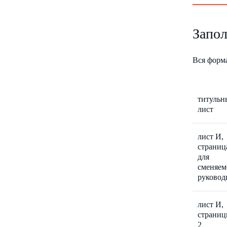
Запол
Вся форма
титульн
лист
лист И,
страниц
для
сменяем
руковод
лист И,
страниц
2