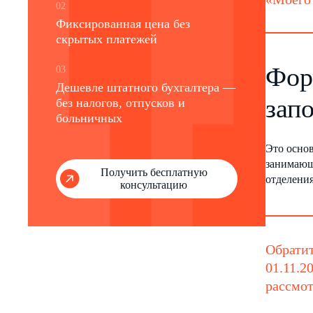
02
Фиксированная цена без
скрытых платежей
Фор
03
Дешевле штатного бухгалтера —
зап
без налогов, отпусков и
больничных
Это осно
занимающ
Получить бесплатную
отделени
консультацию
Обратит
01.11.2
рассмот