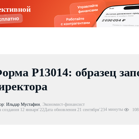
ективной
орма Р13014: образец зап
иректора
ор:
Ильдар Мустафин
,
Экономист-финансист
4 минуты
а создания 12 января’22
Дата обновления 21 сентября’23
108