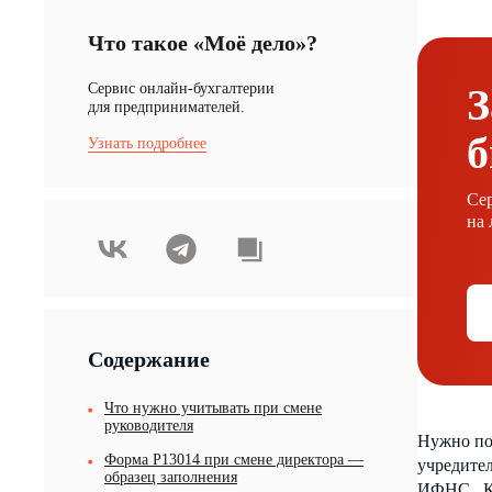
Что такое «Моё дело»?
Cервис онлайн-бухгалтерии
З
для предпринимателей.
б
Узнать подробнее
Сер
на 
Содержание
Что нужно учитывать при смене
руководителя
Нужно по
Форма Р13014 при смене директора —
учредител
образец заполнения
ИФНС. Ка