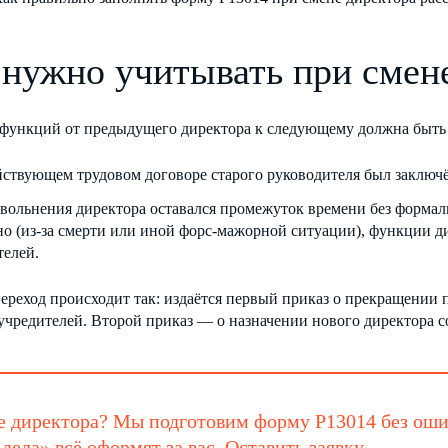
 нужно учитывать при смен
 функций от предыдущего директора к следующему должна быть п
йствующем трудовом договоре старого руководителя был заключё
увольнения директора оставался промежуток времени без формал
но (из-за смерти или иной форс-мажорной ситуации), функции д
телей.
ереход происходит так: издаётся первый приказ о прекращении 
чредителей. Второй приказ — о назначении нового директора с
е директора? Мы подготовим форму Р13014 без ош
дела» всё оформят за вас.
Оставить заявку