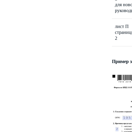
для нов
руковод
лист П
страниц
2
Пример з