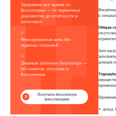
Закрываем все задачи по
бухгалтерии — от первичных
Введённы
документов до отчётности в
к специа
налоговую
Общая си
02
отсутстви
ограничен
Фиксированная цена без
скрытых платежей
Зато наг
заполнят
03
доходов и
Дешевле штатного бухгалтера —
без налогов, отпусков и
больничных
Упрощённ
имущество
применен
Получить бесплатную
Применяю
консультацию
доход. 