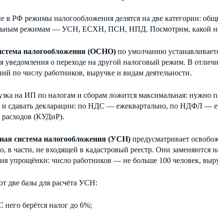
е в РФ режимы налогообложения делятся на две категории: общ
льным режимам — УСН, ЕСХН, ПСН, НПД. Посмотрим, какой нал
стема налогообложения (ОСНО)
по умолчанию устанавливает
я уведомления о переходе на другой налоговый режим. В отлич
ий по числу работников, выручке и видам деятельности.
рузка на ИП по налогам и сборам ложится максимальная: нужно
ь и сдавать декларации: по НДС — ежеквартально, по НДФЛ — 
 расходов (КУДиР).
ая система налогообложения (УСН)
предусматривает освобо
, в части, не входящей в кадастровый реестр. Они заменяются 
ия упрощёнки: число работников — не больше 100 человек, выру
т две базы для расчёта УСН:
С него берётся налог до 6%;