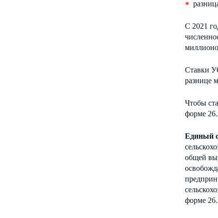
разниц
С 2021 г
численнос
миллионов
Ставки УС
разнице м
Чтобы ст
форме 26.
Единый с
сельскох
общей вы
освобожда
предприни
сельскох
форме 26.