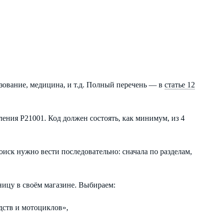
разование, медицина, и т.д. Полный перечень — в
статье 12
ления Р21001. Код должен состоять, как минимум, из 4
иск нужно вести последовательно: сначала по разделам,
ницу в своём магазине. Выбираем:
дств и мотоциклов»,