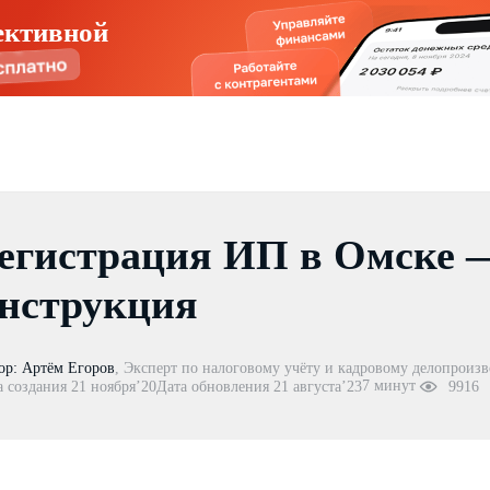
ективной
егистрация ИП в Омске 
нструкция
ор:
Артём Егоров
,
Эксперт по налоговому учёту и кадровому делопроизв
7 минут
а создания 21 ноября’20
Дата обновления 21 августа’23
9916