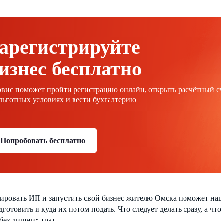
арегистрируйте
изнес бесплатно
вис поможет пройти регистрацию онлайн, открыть расчётный с
льготных условиях и вести бухгалтерию
Попробовать бесплатно
ировать ИП и запустить свой бизнес жителю Омска поможет наш
готовить и куда их потом подать. Что следует делать сразу, а чт
без лишних трат.