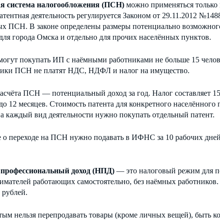
я система налогообложения (ПСН)
можно применяться только
атентная деятельность регулируется Законом от 29.11.2012 №148
ых ПСН. В законе определены размеры потенциально возможного
для города Омска и отдельно для прочих населённых пунктов.
огут покупать ИП с наёмными работниками не больше 15 челове
ики ПСН не платят НДС, НДФЛ и налог на имущество.
расчёта ПСН — потенциальный доход за год. Налог составляет 1
 до 12 месяцев. Стоимость патента для конкретного населённого
а каждый вид деятельности нужно покупать отдельный патент.
 о переходе на ПСН нужно подавать в ИФНС за 10 рабочих дней 
 профессиональный доход (НПД)
— это налоговый режим для п
имателей работающих самостоятельно, без наёмных работников
 рублей.
тым нельзя перепродавать товары (кроме личных вещей), быть 