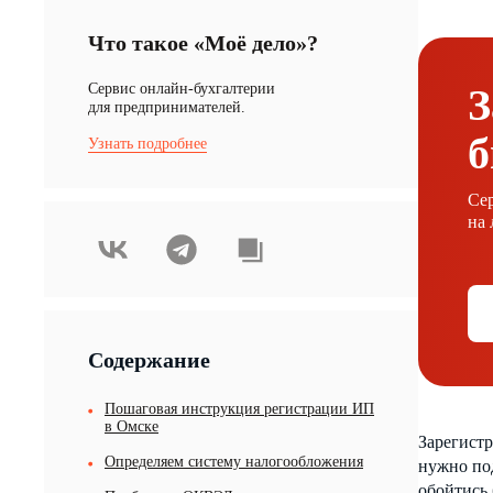
Что такое «Моё дело»?
Cервис онлайн-бухгалтерии
З
для предпринимателей.
б
Узнать подробнее
Сер
на 
Содержание
Пошаговая инструкция регистрации ИП
в Омске
Зарегистр
Определяем систему налогообложения
нужно под
обойтись 