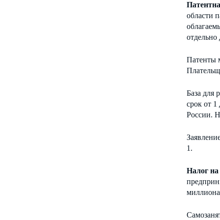
Патентна
области п
облагаем
отдельно 
Патенты м
Плательщ
База для 
срок от 1
России. Н
Заявление
1.
Налог на
предприн
миллиона
Самозаня