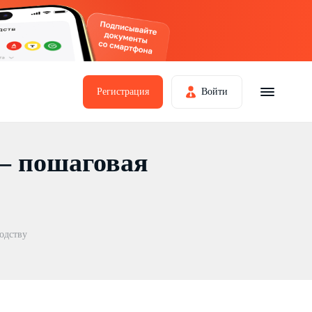
Регистрация
Войти
— пошаговая
одству