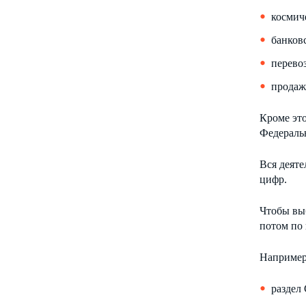
космич
банков
перево
продаж
Кроме это
Федеральн
Вся деяте
цифр.
Чтобы вы
потом по 
Например,
раздел