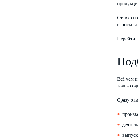
продукцию
Ставка на
взносы за
Перейти 
Под
Всё чем н
только о
Сразу отм
произв
деятел
выпуск