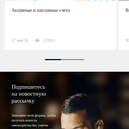
Активные и пассивные счета
В
27 мая’26
137853
3
Подпишитесь
на новостную
рассылку
Заполните поля формы, чтобы
получать новости
законодательства, советы