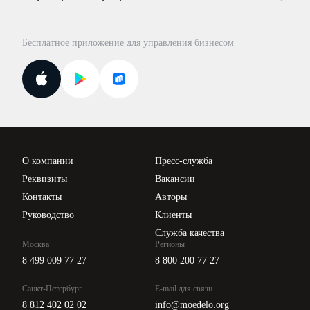
Консультации по учёту и налогам
Правовая база
Для официальных представителей
База бланков
Бесплатное приложение для управления бизнесом
Курсы повышения квалификации
Для самозанятых
Госпроверки
Поиск ответа на вопрос
Новости законодательства
Вебинары ИПБР
Проверка контрагентов
Цены
О компании
Пресс-служба
Api для интеграции
Реквизиты
Вакансии
Контакты
Авторы
Руководство
Клиенты
Служба качества
Москва
Регионы
8 499 009 77 27
8 800 200 77 27
Санкт-Петербург
E-mail для связи
8 812 402 02 02
info@moedelo.org