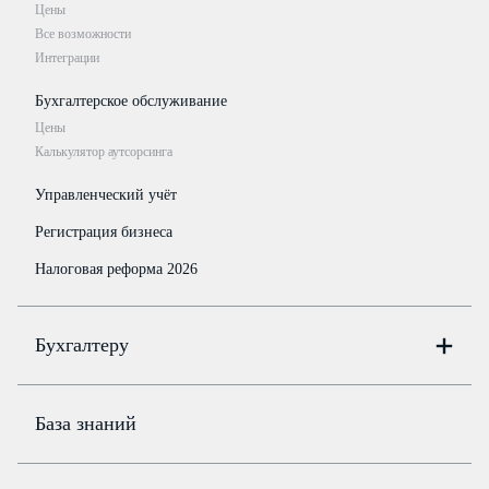
Цены
Все возможности
Интеграции
Бухгалтерское обслуживание
Цены
Калькулятор аутсорсинга
Управленческий учёт
Регистрация бизнеса
Налоговая реформа 2026
Бухгалтеру
Онлайн-бухгалтерия
Цены
База знаний
Бюро