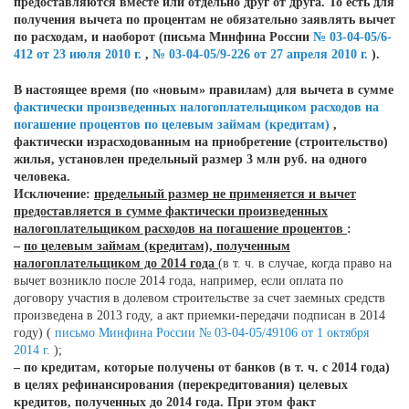
предоставляются вместе или отдельно друг от друга. То есть для
получения вычета по процентам не обязательно заявлять вычет
по расходам, и наоборот (письма Минфина России
№ 03-04-05/6-
412 от 23 июля 2010 г.
,
№ 03-04-05/9-226 от 27 апреля 2010 г.
).
В настоящее время (по «новым» правилам) для вычета в сумме
фактически произведенных налогоплательщиком расходов на
погашение процентов по целевым займам (кредитам)
,
фактически израсходованным на приобретение (строительство)
жилья, установлен предельный размер 3 млн руб. на одного
человека.
Исключение:
предельный размер не применяется и вычет
предоставляется в сумме фактически произведенных
налогоплательщиком расходов на погашение процентов
:
–
по целевым займам (кредитам), полученным
налогоплательщиком до 2014 года
(в т. ч. в случае, когда право на
вычет возникло после 2014 года, например, если оплата по
договору участия в долевом строительстве за счет заемных средств
произведена в 2013 году, а акт приемки-передачи подписан в 2014
году) (
письмо Минфина России № 03-04-05/49106 от 1 октября
2014 г.
);
– по кредитам, которые получены от банков (в т. ч. с 2014 года)
в целях рефинансирования (перекредитования) целевых
кредитов, полученных до 2014 года. При этом факт