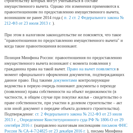
строительству которых могут учитываться в составе
имущественного вычета. Однако эти изменения применяются к
правоотношениям по предоставлению имущественного вычета,
возникшим не ранее 2014 года (
п. 2 ст. 2 Федерального закона №
212-ФЗ от 23 июля 2013 г.
).
При этом в налоговом законодательстве не поясняется, что такое
"правоотношения по предоставлению имущественного вычета" и
когда такие правоотношения возникают.
Позиция Минфина России: правоотношения по предоставлению
имущественного вычета возникают с момента появления у
гражданина права на такой вычет.
Право на вычет появляется
в
момент официального оформления документов, подтверждающих
данное право. Под такими
документами
контролирующие
ведомства в первую очередь понимают документы о переходе
(появлении) права собственности на объект недвижимости (в
частности, в общем случае при покупке жилья – свидетельство о
праве собственности, при участии в долевом строительстве – акт
или иной документ о передаче объекта долевого строительства).
Подтверждение:
ст. 2 Федерального закона № 212-ФЗ от 23 июля
2013 г.
,
Определение Конституционного суда РФ № 1806-О от 29
сентября 2016 г.
(направлено налоговым инспекциям
письмом ФНС
России № СА-4-7/24825 от 23 декабря 2016 г.
), письма Минфина