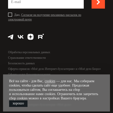
Даю,
Согласие на получение рекламных рассылок по
электронной почте
Обработка персональных данных
Страхование ответственности
Безопасность данных
Оферта сервисов «Моё дело Интернет-бухгалтерия» и «Моё дело Бюро»
Оферта услуг бухсопровождения
Оферта сервиса «Моё дело Финансы»
Всё на сайте - для Вас,
cookies
— для нас. Мы собираем
cookies, чтобы сделать сайт еще удобнее. Продолжая
Оферта услуг управленческого учёта
пользоваться сайтом, Вы соглашаетесь на сбор
Карта сайта
и использование нами cookies. Ограничить или запретить
сбор cookies можно в настройках Вашего браузера.
хорошо
© 2009—2026, интернет-бухгалтерия «Моё дело»