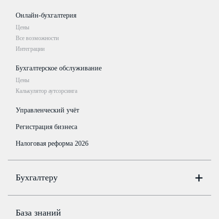
Онлайн-бухгалтерия
Цены
Все возможности
Интеграции
Бухгалтерское обслуживание
Цены
Калькулятор аутсорсинга
Управленческий учёт
Регистрация бизнеса
Налоговая реформа 2026
Бухгалтеру
Онлайн-бухгалтерия
Цены
База знаний